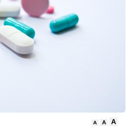
A
A
A