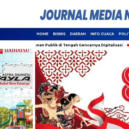
HOME
BISNIS
DAERAH
INFO CUACA
POLI
i Pelayanan Publik di Tengah Gencarnya Digitalisasi
Lampun