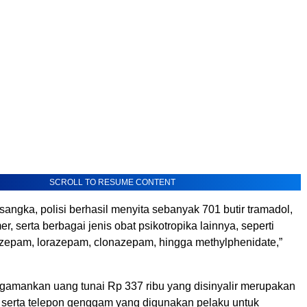
SCROLL TO RESUME CONTENT
rsangka, polisi berhasil menyita sebanyak 701 butir tramadol,
r, serta berbagai jenis obat psikotropika lainnya, seperti
azepam, lorazepam, clonazepam, hingga methylphenidate,”
ngamankan uang tunai Rp 337 ribu yang disinyalir merupakan
n serta telepon genggam yang digunakan pelaku untuk