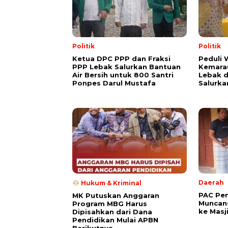
Politik
Politik
Ketua DPC PPP dan Fraksi
Peduli
PPP Lebak Salurkan Bantuan
Kemarau
Air Bersih untuk 800 Santri
Lebak 
Ponpes Darul Mustafa
Salurka
Daerah
Hukum & Kriminal
PAC Pe
MK Putuskan Anggaran
Muncang
Program MBG Harus
ke Masj
Dipisahkan dari Dana
Pendidikan Mulai APBN
Berikutnya