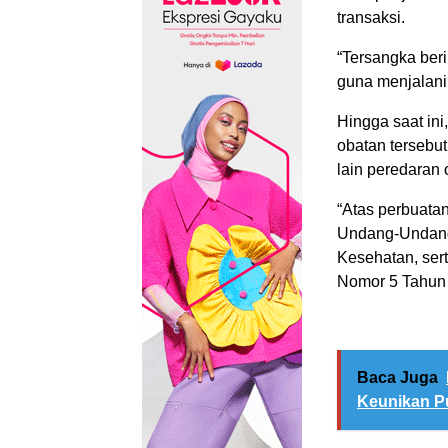
transaksi.
“Tersangka ber
guna menjalani
Hingga saat ini
obatan tersebu
lain peredaran 
“Atas perbuatan
Undang-Undang
Kesehatan, ser
Nomor 5 Tahun 
Baca Juga
Keunikan P