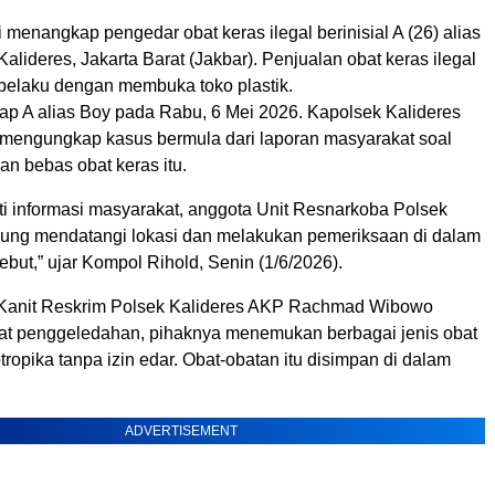
i menangkap pengedar obat keras ilegal berinisial A (26) alias
Kalideres, Jakarta Barat (Jakbar). Penjualan obat keras ilegal
 pelaku dengan membuka toko plastik.
ap A alias Boy pada Rabu, 6 Mei 2026. Kapolsek Kalideres
mengungkap kasus bermula dari laporan masyarakat soal
n bebas obat keras itu.
ti informasi masyarakat, anggota Unit Resnarkoba Polsek
sung mendatangi lokasi dan melakukan pemeriksaan di dalam
sebut,” ujar Kompol Rihold, Senin (1/6/2026).
 Kanit Reskrim Polsek Kalideres AKP Rachmad Wibowo
t penggeledahan, pihaknya menemukan berbagai jenis obat
tropika tanpa izin edar. Obat-obatan itu disimpan di dalam
ADVERTISEMENT