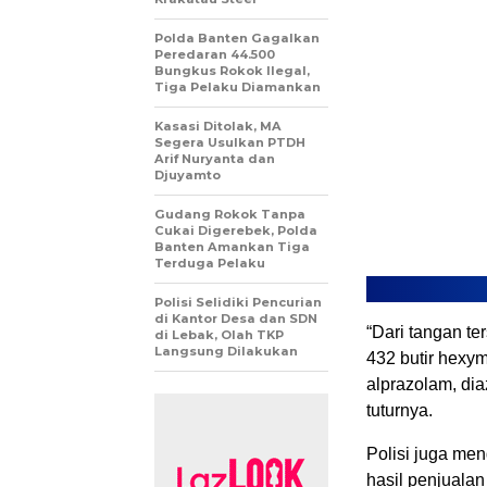
Polda Banten Gagalkan
Peredaran 44.500
Bungkus Rokok Ilegal,
Tiga Pelaku Diamankan
Kasasi Ditolak, MA
Segera Usulkan PTDH
Arif Nuryanta dan
Djuyamto
Gudang Rokok Tanpa
Cukai Digerebek, Polda
Banten Amankan Tiga
Terduga Pelaku
Polisi Selidiki Pencurian
di Kantor Desa dan SDN
“Dari tangan te
di Lebak, Olah TKP
Langsung Dilakukan
432 butir hexyme
alprazolam, di
tuturnya.
Polisi juga me
hasil penjuala