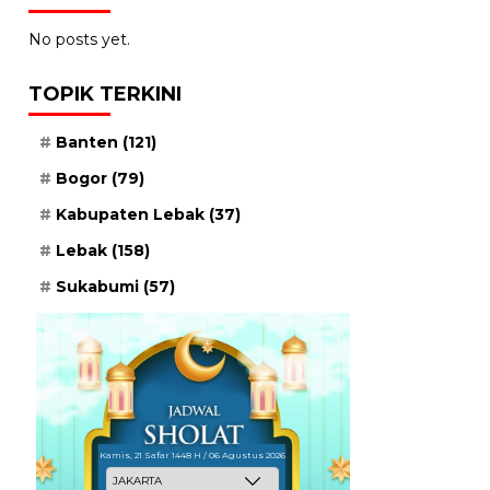
No posts yet.
TOPIK TERKINI
Banten
(121)
Bogor
(79)
Kabupaten Lebak
(37)
Lebak
(158)
Sukabumi
(57)
Kamis, 21 Safar 1448 H / 06 Agustus 2026