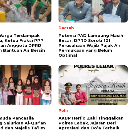
Daerah
 Warga Terdampak
Potensi PAD Lampung Masih
, Ketua Fraksi PPP
Besar, DPRD Soroti 101
dan Anggota DPRD
Perusahaan Wajib Pajak Air
n Bantuan Air Bersih
Permukaan yang Belum
Optimal
Polri
muda Pancasila
AKBP Herfio Zaki Tinggalkan
 Salurkan Al-Qur’an
Polres Lebak,Jajaran Beri
id dan Majelis Ta’lim
Apresiasi dan Do’a Terbaik