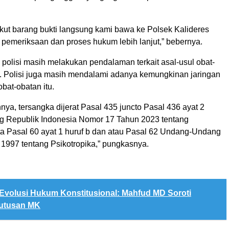
ikut barang bukti langsung kami bawa ke Polsek Kalideres
 pemeriksaan dan proses hukum lebih lanjut,” bebernya.
, polisi masih melakukan pendalaman terkait asal-usul obat-
t. Polisi juga masih mendalami adanya kemungkinan jaringan
obat-obatan itu.
nya, tersangka dijerat Pasal 435 juncto Pasal 436 ayat 2
 Republik Indonesia Nomor 17 Tahun 2023 tentang
ta Pasal 60 ayat 1 huruf b dan atau Pasal 62 Undang-Undang
1997 tentang Psikotropika,” pungkasnya.
Evolusi Hukum Konstitusional: Mahfud MD Soroti
utusan MK