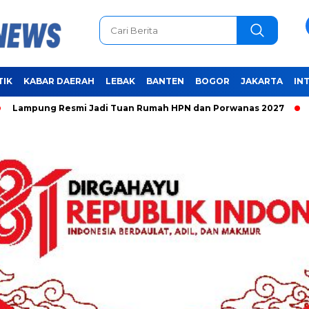
TIK
KABAR DAERAH
LEBAK
BANTEN
BOGOR
JAKARTA
IN
g Resmi Jadi Tuan Rumah HPN dan Porwanas 2027
Unifying