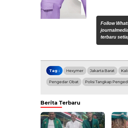
Follow Wha
journalmedi
terbaru setia
Tag :
Hexymer
Jakarta Barat
Kal
Pengedar Obat
Polisi Tangkap Penged
Berita Terbaru