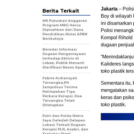
Jakarta
– Polis
Berita Terkait
Boy di wilayah 
MK Putuskan Anggaran
ini disamarkan
Program MBG Harus
Dipisahkan dari Dana
Polisi menangk
Pendidikan Mulai APBN
Kompol Rihold 
Berikutnya
dugaan penjuala
Beredar Informasi
Dugaan Penganiayaan
“Menindaklanju
terhadap Aktivis di
Lebak, Publik Menanti
Kalideres lang
Klarifikasi Resmi Aparat
toko plastik ter
Febrie Ardiansyah
Tersangka,Plt
Sementara itu,
Jampidsus Terima
mengatakan saa
Pelimpahan Tiga
Perkara Korupsi, Dua
keras dan psiko
Tersangka Telah
toko plastik.
Ditetapkan
Polri dan Polda Metro
Jaya Geledah Delapan
Lokasi Terkait Dugaan
Korupsi PLN, Asabri, dan
Krakatau Steel