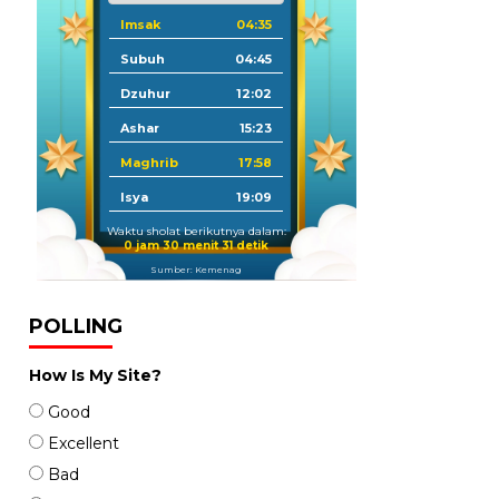
Imsak
04:35
Subuh
04:45
Dzuhur
12:02
Ashar
15:23
Maghrib
17:58
Isya
19:09
Waktu sholat berikutnya dalam:
0 jam 30 menit 30 detik
Sumber: Kemenag
POLLING
How Is My Site?
Good
Excellent
Bad