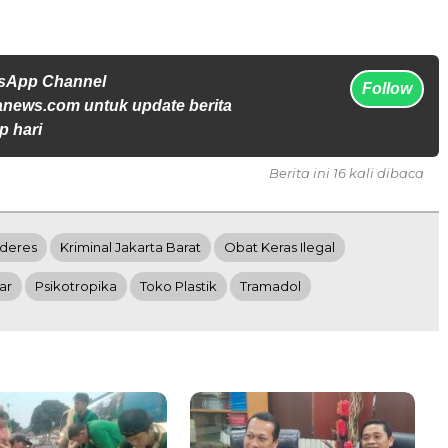
tsApp Channel
Follow
anews.com untuk update berita
p hari
Berita ini 16 kali dibaca
ideres
Kriminal Jakarta Barat
Obat Keras Ilegal
ar
Psikotropika
Toko Plastik
Tramadol