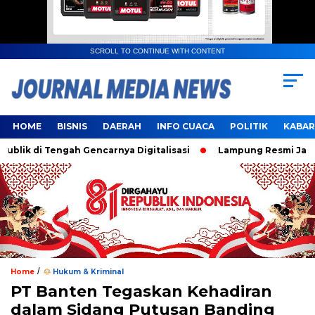
SCROLL TO CONTINUE WITH CONTENT
HOME
BISNIS
DAERAH
INFO CUACA
POLITIK
KABAR
 di Tengah Gencarnya Digitalisasi
Lampung Resmi Jadi Tua
/
Home
Hukum & Kriminal
PT Banten Tegaskan Kehadiran
dalam Sidang Putusan Banding