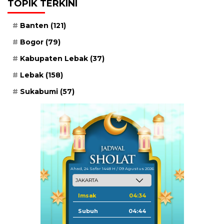
TOPIK TERKINI
Banten
(121)
Bogor
(79)
Kabupaten Lebak
(37)
Lebak
(158)
Sukabumi
(57)
Ahad, 24 Safar 1448 H / 09 Agustus 2026
Imsak
04:34
Subuh
04:44