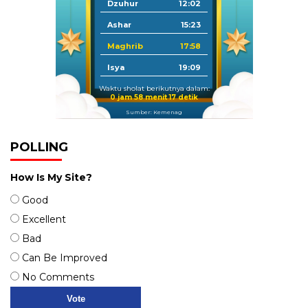
Dzuhur
12:02
Ashar
15:23
Maghrib
17:58
Isya
19:09
Waktu sholat berikutnya dalam:
0 jam 58 menit 16 detik
Sumber: Kemenag
POLLING
How Is My Site?
Good
Excellent
Bad
Can Be Improved
No Comments