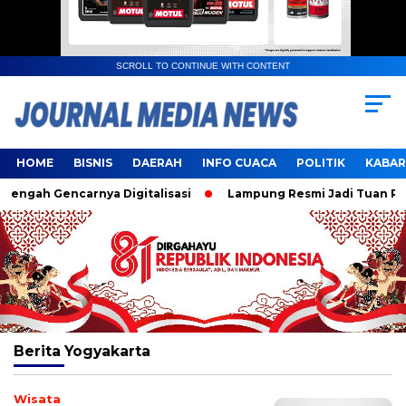
SCROLL TO CONTINUE WITH CONTENT
HOME
BISNIS
DAERAH
INFO CUACA
POLITIK
KABAR
ngah Gencarnya Digitalisasi
Lampung Resmi Jadi Tuan Rum
Berita
Yogyakarta
Wisata