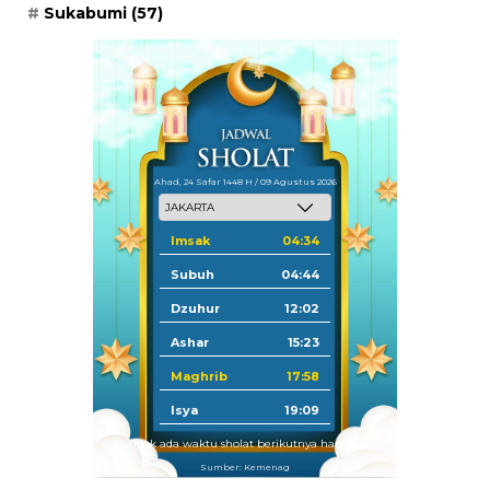
Sukabumi
(57)
Ahad, 24 Safar 1448 H / 09 Agustus 2026
Imsak
04:34
Subuh
04:44
Dzuhur
12:02
Ashar
15:23
Maghrib
17:58
Isya
19:09
Tidak ada waktu sholat berikutnya hari ini.
Sumber: Kemenag