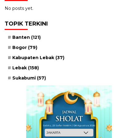
No posts yet.
TOPIK TERKINI
Banten
(121)
Bogor
(79)
Kabupaten Lebak
(37)
Lebak
(158)
Sukabumi
(57)
Sabtu, 23 Safar 1448 H / 08 Agustus 2026