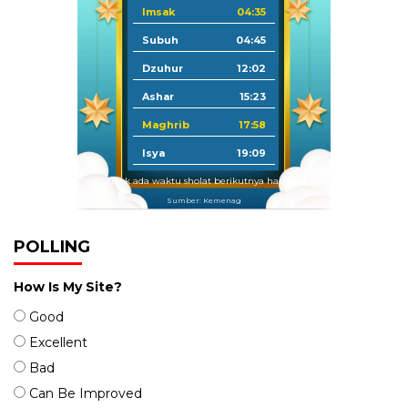
Imsak
04:35
Subuh
04:45
Dzuhur
12:02
Ashar
15:23
Maghrib
17:58
Isya
19:09
Tidak ada waktu sholat berikutnya hari ini.
Sumber: Kemenag
POLLING
How Is My Site?
Good
Excellent
Bad
Can Be Improved