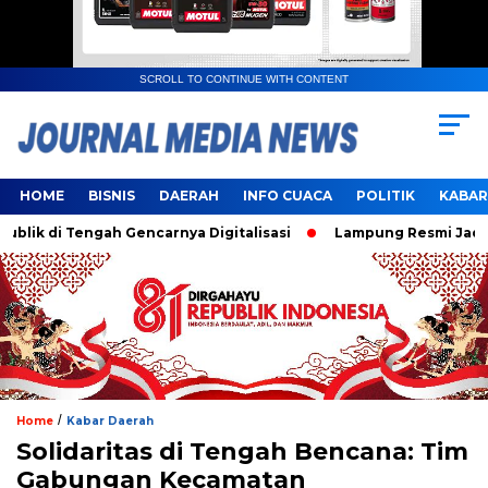
SCROLL TO CONTINUE WITH CONTENT
HOME
BISNIS
DAERAH
INFO CUACA
POLITIK
KABAR
di Tengah Gencarnya Digitalisasi
Lampung Resmi Jadi Tuan
/
Home
Kabar Daerah
Solidaritas di Tengah Bencana: Tim
Gabungan Kecamatan