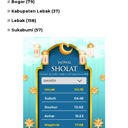
Bogor
(79)
Kabupaten Lebak
(37)
Lebak
(158)
Sukabumi
(57)
Jum'at, 22 Safar 1448 H / 07 Agustus 2026
Imsak
04:35
Subuh
04:45
Dzuhur
12:02
Ashar
15:23
Maghrib
17:58