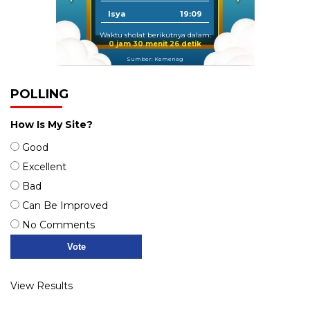
Isya
19:09
Waktu sholat berikutnya dalam:
0 jam 30 menit 25 detik
Sumber: Kemenag
POLLING
How Is My Site?
Good
Excellent
Bad
Can Be Improved
No Comments
View Results