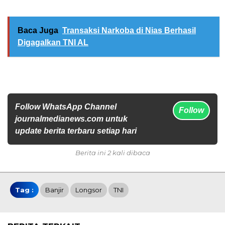
Baca Juga
Transaksi Narkoba di Nias Berhasil
Digagalkan TNI AL
Follow WhatsApp Channel
Follow
journalmedianews.com untuk
update berita terbaru setiap hari
Berita ini 2 kali dibaca
Tag :
Banjir
Longsor
TNI