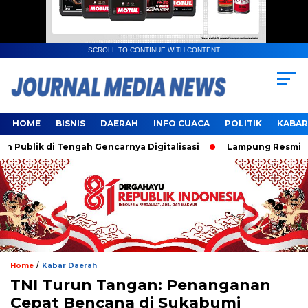
SCROLL TO CONTINUE WITH CONTENT
HOME
BISNIS
DAERAH
INFO CUACA
POLITIK
KABAR
lik di Tengah Gencarnya Digitalisasi
Lampung Resmi Jadi 
/
Home
Kabar Daerah
TNI Turun Tangan: Penanganan
Cepat Bencana di Sukabumi