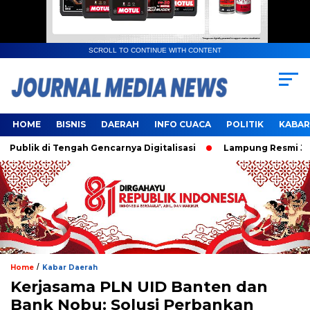
SCROLL TO CONTINUE WITH CONTENT
HOME
BISNIS
DAERAH
INFO CUACA
POLITIK
KABAR
ik di Tengah Gencarnya Digitalisasi
Lampung Resmi Jadi T
/
Home
Kabar Daerah
Kerjasama PLN UID Banten dan
Bank Nobu: Solusi Perbankan