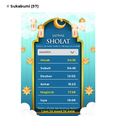
Sukabumi
(57)
Sabtu, 23 Safar 1448 H / 08 Agustus 2026
Imsak
04:35
Subuh
04:45
Dzuhur
12:02
Ashar
15:23
Maghrib
17:58
Isya
19:09
Waktu sholat berikutnya dalam:
1 jam 20 menit 36 detik