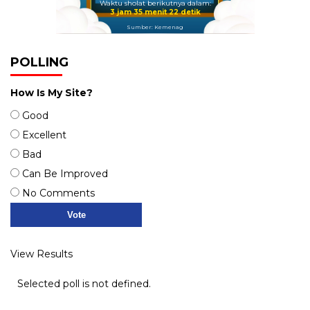
Waktu sholat berikutnya dalam:
3 jam 35 menit 22 detik
Sumber: Kemenag
POLLING
How Is My Site?
Good
Excellent
Bad
Can Be Improved
No Comments
View Results
Selected poll is not defined.