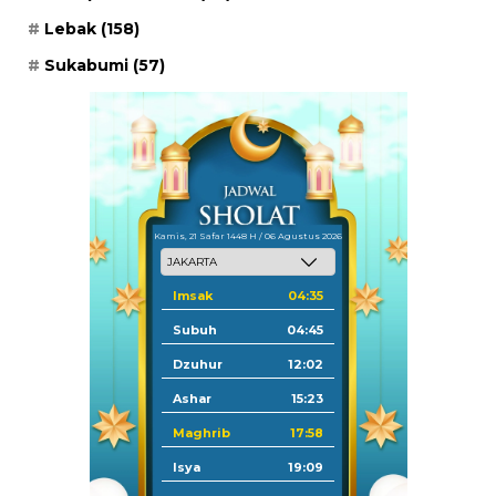
Lebak
(158)
Sukabumi
(57)
Kamis, 21 Safar 1448 H / 06 Agustus 2026
Imsak
04:35
Subuh
04:45
Dzuhur
12:02
Ashar
15:23
Maghrib
17:58
Isya
19:09