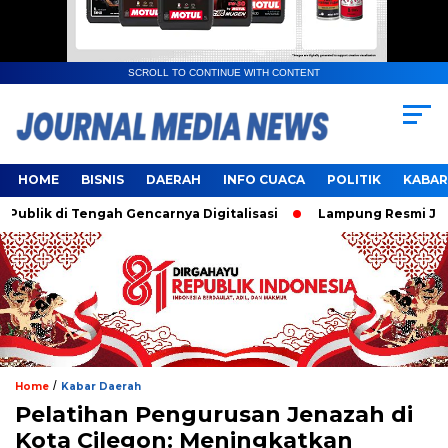
SCROLL TO CONTINUE WITH CONTENT
HOME
BISNIS
DAERAH
INFO CUACA
POLITIK
KABAR
k di Tengah Gencarnya Digitalisasi
Lampung Resmi Jadi Tu
/
Home
Kabar Daerah
Pelatihan Pengurusan Jenazah di
Kota Cilegon: Meningkatkan