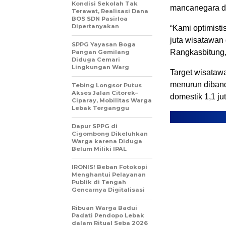
Kondisi Sekolah Tak
mancanegara di
Terawat, Realisasi Dana
BOS SDN Pasirloa
Dipertanyakan
“Kami optimisti
juta wisatawan
SPPG Yayasan Boga
Rangkasbitung,
Pangan Gemilang
Diduga Cemari
Lingkungan Warg
Target wisataw
menurun diband
Tebing Longsor Putus
Akses Jalan Citorek–
domestik 1,1 j
Ciparay, Mobilitas Warga
Lebak Terganggu
Dapur SPPG di
Cigombong Dikeluhkan
Warga karena Diduga
Belum Miliki IPAL
IRONIS! Beban Fotokopi
Menghantui Pelayanan
Publik di Tengah
Gencarnya Digitalisasi
Ribuan Warga Badui
Padati Pendopo Lebak
dalam Ritual Seba 2026