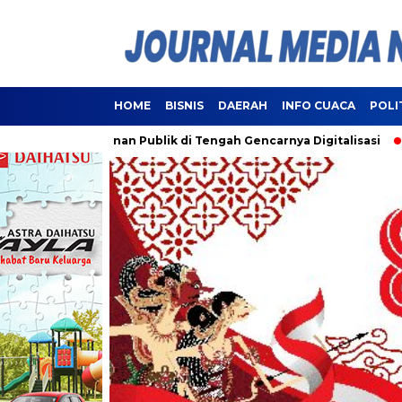
HOME
BISNIS
DAERAH
INFO CUACA
POLI
 Pelayanan Publik di Tengah Gencarnya Digitalisasi
Lampung