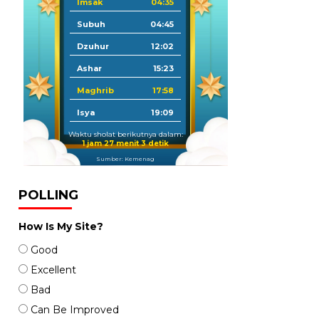
Imsak
04:35
Subuh
04:45
Dzuhur
12:02
Ashar
15:23
Maghrib
17:58
Isya
19:09
Waktu sholat berikutnya dalam:
1 jam 27 menit 1 detik
Sumber: Kemenag
POLLING
How Is My Site?
Good
Excellent
Bad
Can Be Improved