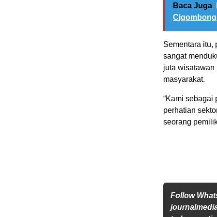
Baca Juga
Cigombong 
Sementara itu,
sangat menduku
juta wisatawan
masyarakat.
“Kami sebagai 
perhatian sekto
seorang pemili
Follow Wha
journalmedi