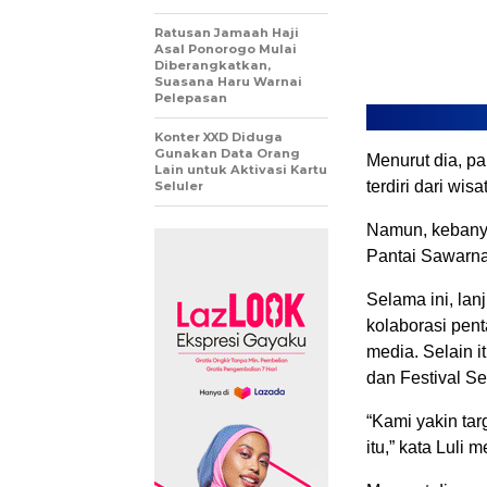
Ratusan Jamaah Haji
Asal Ponorogo Mulai
Diberangkatkan,
Suasana Haru Warnai
Pelepasan
Konter XXD Diduga
Gunakan Data Orang
Menurut dia, pa
Lain untuk Aktivasi Kartu
terdiri dari wis
Seluler
Namun, kebany
Pantai Sawarna
Selama ini, lan
kolaborasi pent
media. Selain 
dan Festival Sen
“Kami yakin tar
itu,” kata Luli