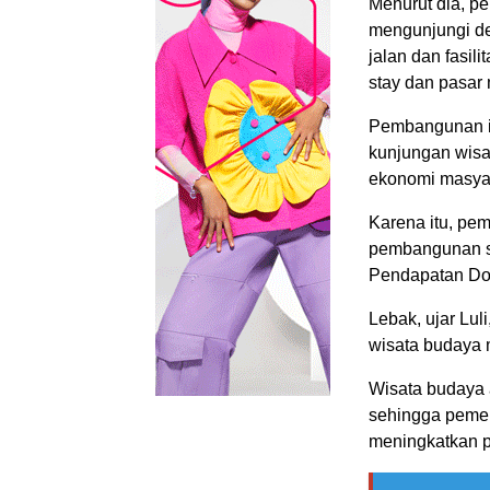
Menurut dia, p
mengunjungi de
jalan dan fasil
stay dan pasar 
Pembangunan in
kunjungan wisa
ekonomi masya
Karena itu, pem
pembangunan se
Pendapatan Dom
Lebak, ujar Lul
wisata budaya 
Wisata budaya 
sehingga pemer
meningkatkan 