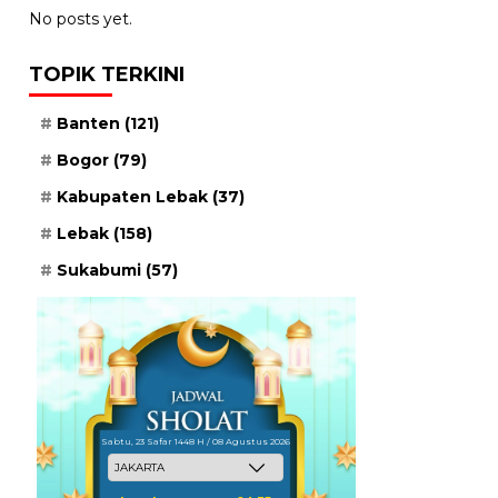
No posts yet.
TOPIK TERKINI
Banten
(121)
Bogor
(79)
Kabupaten Lebak
(37)
Lebak
(158)
Sukabumi
(57)
Sabtu, 23 Safar 1448 H / 08 Agustus 2026