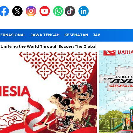
TERNASIONAL
JAWA TENGAH
KESEHATAN
JAWA TIMUR
NAS
the World Through Soccer: The Global Impact of the World Cup