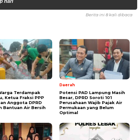
p hari
Berita ini 8 kali dibaca
Daerah
 Warga Terdampak
Potensi PAD Lampung Masih
, Ketua Fraksi PPP
Besar, DPRD Soroti 101
dan Anggota DPRD
Perusahaan Wajib Pajak Air
n Bantuan Air Bersih
Permukaan yang Belum
Optimal