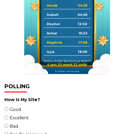
Imsak
04:35
Subuh
04:45
Dzuhur
12:02
Ashar
15:23
Maghrib
17:58
Isya
19:09
Waktu sholat berikutnya dalam:
4 jam 20 menit 31 detik
Sumber: Kemenag
POLLING
How Is My Site?
Good
Excellent
Bad