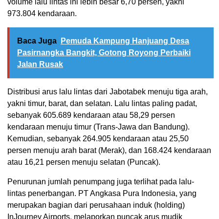
volume lalu lintas ini lebih besar 6,70 persen, yakni
973.804 kendaraan.
Baca Juga
Pemuda Kampung Hanjuang Desa
Pasirnangka Bangkit, Gotong Royong Perbaiki
Jalan Rusak
Distribusi arus lalu lintas dari Jabotabek menuju tiga arah,
yakni timur, barat, dan selatan. Lalu lintas paling padat,
sebanyak 605.689 kendaraan atau 58,29 persen
kendaraan menuju timur (Trans-Jawa dan Bandung).
Kemudian, sebanyak 264.905 kendaraan atau 25,50
persen menuju arah barat (Merak), dan 168.424 kendaraan
atau 16,21 persen menuju selatan (Puncak).
Penurunan jumlah penumpang juga terlihat pada lalu-
lintas penerbangan. PT Angkasa Pura Indonesia, yang
merupakan bagian dari perusahaan induk (holding)
InJourney Airports, melaporkan puncak arus mudik