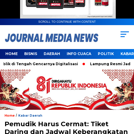
SCROLL TO CONTINUE WITH CONTENT
HOME
BISNIS
DAERAH
INFO CUACA
POLITIK
KABAR
i Tengah Gencarnya Digitalisasi
Lampung Resmi Jadi Tuan 
/
Home
Kabar Daerah
Pemudik Harus Cermat: Tiket
Daring dan Jadwal Keberangkatan