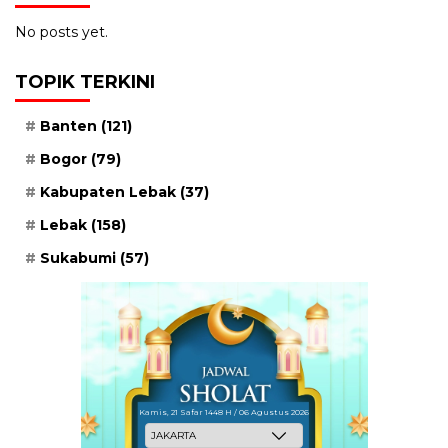
No posts yet.
TOPIK TERKINI
Banten
(121)
Bogor
(79)
Kabupaten Lebak
(37)
Lebak
(158)
Sukabumi
(57)
Kamis, 21 Safar 1448 H / 06 Agustus 2026