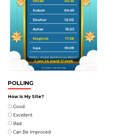
Imsak
04:35
Subuh
04:45
Dzuhur
12:02
Ashar
15:23
Maghrib
17:58
Isya
19:09
Waktu sholat berikutnya dalam:
2 jam 24 menit 19 detik
Sumber: Kemenag
POLLING
How Is My Site?
Good
Excellent
Bad
Can Be Improved