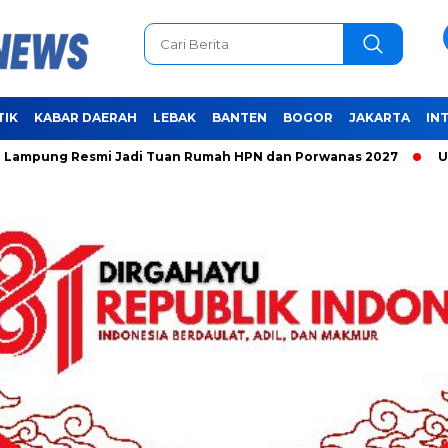
TIK
KABAR DAERAH
LEBAK
BANTEN
BOGOR
JAKARTA
IN
 Resmi Jadi Tuan Rumah HPN dan Porwanas 2027
Unifying t