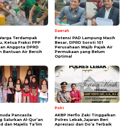
Daerah
 Warga Terdampak
Potensi PAD Lampung Masih
, Ketua Fraksi PPP
Besar, DPRD Soroti 101
dan Anggota DPRD
Perusahaan Wajib Pajak Air
n Bantuan Air Bersih
Permukaan yang Belum
Optimal
Polri
muda Pancasila
AKBP Herfio Zaki Tinggalkan
 Salurkan Al-Qur’an
Polres Lebak,Jajaran Beri
id dan Majelis Ta’lim
Apresiasi dan Do’a Terbaik