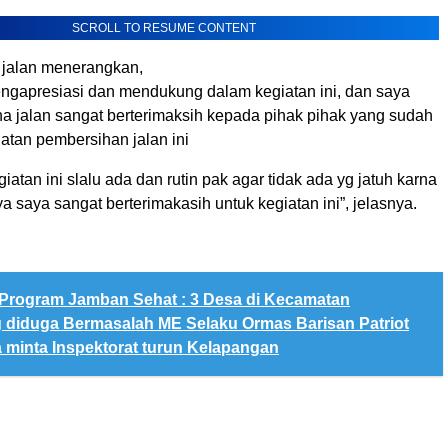
SCROLL TO RESUME CONTENT
 jalan menerangkan,
ngapresiasi dan mendukung dalam kegiatan ini, dan saya
a jalan sangat berterimaksih kepada pihak pihak yang sudah
atan pembersihan jalan ini
giatan ini slalu ada dan rutin pak agar tidak ada yg jatuh karna
inya saya sangat berterimakasih untuk kegiatan ini”, jelasnya.
Program Jamban Sehat : 3 Desa di Kecamatan
 diduga Bermasalah ME Selaku Ormas Barisan Patriot
 minta Inspektorat turun Kelapangan