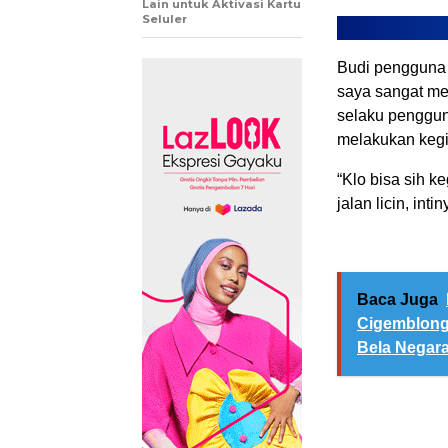
Lain untuk Aktivasi Kartu
Seluler
Budi pengguna
saya sangat me
selaku penggun
melakukan kegi
“Klo bisa sih ke
jalan licin, int
Baca Juga
Cigemblong
Bela Negara