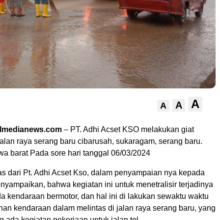
A
A
A
almedianews.com
– PT. Adhi Acset KSO melakukan giat
alan raya serang baru cibarusah, sukaragam, serang baru.
wa barat Pada sore hari tanggal 06/03/2024
as dari Pt. Adhi Acset Kso, dalam penyampaian nya kepada
yampaikan, bahwa kegiatan ini untuk menetralisir terjadinya
a kendaraan bermotor, dan hal ini di lakukan sewaktu waktu
an kendaraan dalam melintas di jalan raya serang baru, yang
ada kegiatan pekerjaan untuk jalan tol.