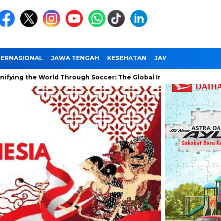
TERNASIONAL
JAWA TENGAH
KESEHATAN
JAWA TIMUR
NAS
he World Through Soccer: The Global Impact of the World Cup