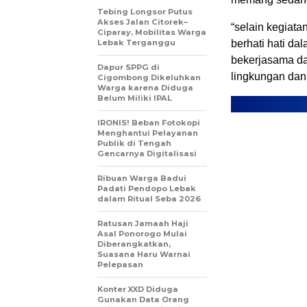
Tebing Longsor Putus
Akses Jalan Citorek–
“selain kegiat
Ciparay, Mobilitas Warga
Lebak Terganggu
berhati hati dal
bekerjasama da
Dapur SPPG di
lingkungan dan 
Cigombong Dikeluhkan
Warga karena Diduga
Belum Miliki IPAL
IRONIS! Beban Fotokopi
Menghantui Pelayanan
Publik di Tengah
Gencarnya Digitalisasi
Ribuan Warga Badui
Padati Pendopo Lebak
dalam Ritual Seba 2026
Ratusan Jamaah Haji
Asal Ponorogo Mulai
Diberangkatkan,
Suasana Haru Warnai
Pelepasan
Konter XXD Diduga
Gunakan Data Orang