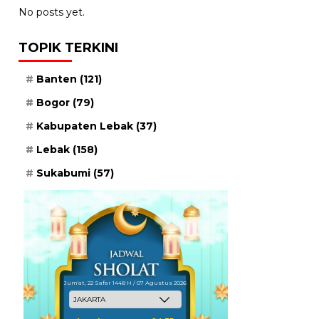
No posts yet.
TOPIK TERKINI
Banten
(121)
Bogor
(79)
Kabupaten Lebak
(37)
Lebak
(158)
Sukabumi
(57)
Jum'at, 22 Safar 1448 H / 07 Agustus 2026