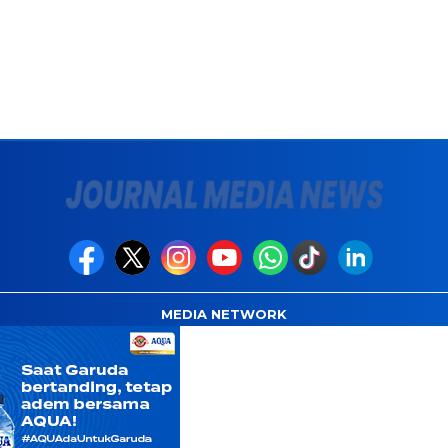
MEDIA NETWORK
com
Instagram.com
Whatsapp.com
Tiktok.com
Twitter.com
Y
INDEKS
PEDOMAN CYBER
JOURNAL MEDIA NEWS