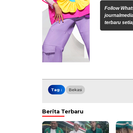
Follow Wha
journalmedi
terbaru setia
Tag :
Bekasi
Berita Terbaru