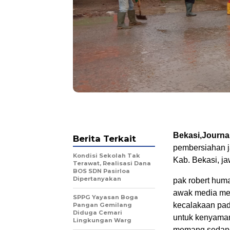
Bekasi,Journ
Berita Terkait
pembersiahan j
Kondisi Sekolah Tak
Kab. Bekasi, ja
Terawat, Realisasi Dana
BOS SDN Pasirloa
Dipertanyakan
pak robert hum
awak media men
SPPG Yayasan Boga
kecalakaan pad
Pangan Gemilang
Diduga Cemari
untuk kenyaman
Lingkungan Warg
memang sedang 