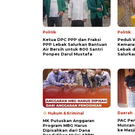
Politik
Politik
Ketua DPC PPP dan Fraksi
Peduli
PPP Lebak Salurkan Bantuan
Kemarau
Air Bersih untuk 800 Santri
Lebak 
Ponpes Darul Mustafa
Salurka
Daerah
Hukum & Kriminal
PAC Pe
MK Putuskan Anggaran
Muncang
Program MBG Harus
ke Masj
Dipisahkan dari Dana
Pendidikan Mulai APBN