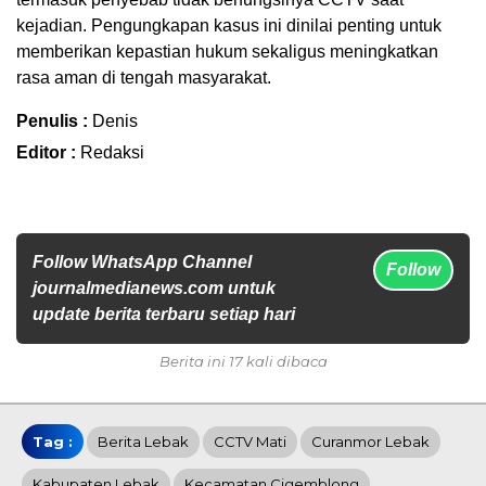
kejadian. Pengungkapan kasus ini dinilai penting untuk
memberikan kepastian hukum sekaligus meningkatkan
rasa aman di tengah masyarakat.
Penulis :
Denis
Editor :
Redaksi
Follow WhatsApp Channel
Follow
journalmedianews.com untuk
update berita terbaru setiap hari
Berita ini 17 kali dibaca
Tag :
Berita Lebak
CCTV Mati
Curanmor Lebak
Kabupaten Lebak
Kecamatan Cigemblong