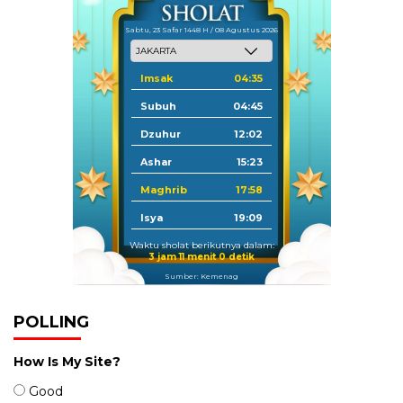
Sabtu, 23 Safar 1448 H / 08 Agustus 2026
Imsak
04:35
Subuh
04:45
Dzuhur
12:02
Ashar
15:23
Maghrib
17:58
Isya
19:09
Waktu sholat berikutnya dalam:
3 jam 10 menit 59 detik
Sumber: Kemenag
POLLING
How Is My Site?
Good