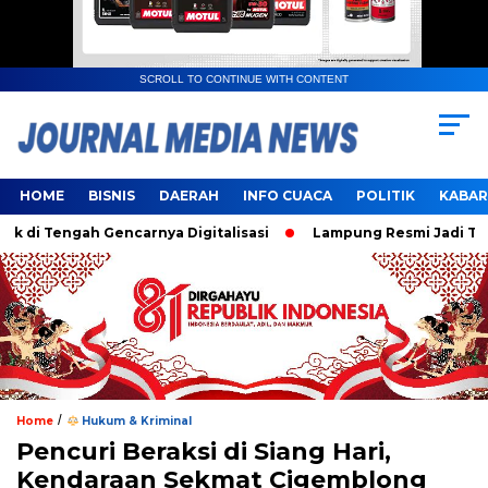
SCROLL TO CONTINUE WITH CONTENT
HOME
BISNIS
DAERAH
INFO CUACA
POLITIK
KABAR
Tengah Gencarnya Digitalisasi
Lampung Resmi Jadi Tuan Ru
/
Home
Hukum & Kriminal
Pencuri Beraksi di Siang Hari,
Kendaraan Sekmat Cigemblong