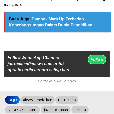
masyarakat.
Baca Juga
Dampak Mark Up Terhadap
Keberlangsungan Dalam Dunia Pendidikan
Follow WhatsApp Channel
Follow
journalmedianews.com untuk
update berita terbaru setiap hari
Berita ini 9 kali dibaca
Tag :
Akses Pendidikan
Basri Baco
DPRD DKI Jakarta
Ijazah Tertahan
Jakarta