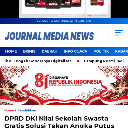
SCROLL TO CONTINUE WITH CONTENT
HOME
BISNIS
DAERAH
INFO CUACA
POLITIK
KABAR
i Tengah Gencarnya Digitalisasi
Lampung Resmi Jadi Tuan 
/
Home
Pendidikan
DPRD DKI Nilai Sekolah Swasta
Gratis Solusi Tekan Angka Putus