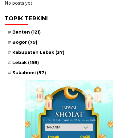
No posts yet.
TOPIK TERKINI
Banten
(121)
Bogor
(79)
Kabupaten Lebak
(37)
Lebak
(158)
Sukabumi
(57)
Jum'at, 22 Safar 1448 H / 07 Agustus 2026
Imsak
04:35