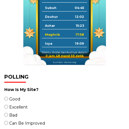
Subuh
04:45
Dzuhur
12:02
Ashar
15:23
Maghrib
17:58
Isya
19:09
Waktu sholat berikutnya dalam:
0 jam 48 menit 58 detik
Sumber: Kemenag
POLLING
How Is My Site?
Good
Excellent
Bad
Can Be Improved