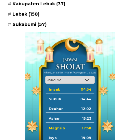
Kabupaten Lebak
(37)
Lebak
(158)
Sukabumi
(57)
Ahad, 24 Safar 1448 H / 09 Agustus 2026
Imsak
04:34
Subuh
04:44
Dzuhur
12:02
Ashar
15:23
Maghrib
17:58
Isya
19:09