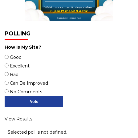
Waktu sholat berikutnya dalam:
0 jam 17 menit 8 detik
Sumber: Kemenag
POLLING
How Is My Site?
Good
Excellent
Bad
Can Be Improved
No Comments
View Results
Selected poll is not defined.