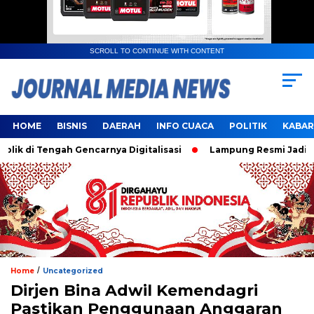
SCROLL TO CONTINUE WITH CONTENT
HOME
BISNIS
DAERAH
INFO CUACA
POLITIK
KABAR
i Tengah Gencarnya Digitalisasi
Lampung Resmi Jadi Tuan 
/
Home
Uncategorized
Dirjen Bina Adwil Kemendagri
Pastikan Penggunaan Anggaran