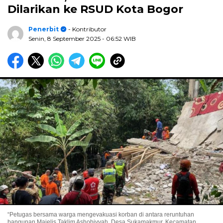
Dilarikan ke RSUD Kota Bogor
Penerbit
- Kontributor
Senin, 8 September 2025
- 06:52 WIB
“Petugas bersama warga mengevakuasi korban di antara reruntuhan
bangunan Majelis Taklim Ashobiyyah, Desa Sukamakmur, Kecamatan