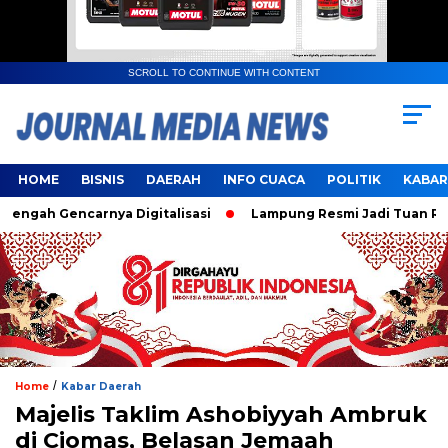
SCROLL TO CONTINUE WITH CONTENT
HOME
BISNIS
DAERAH
INFO CUACA
POLITIK
KABAR
ah Gencarnya Digitalisasi
Lampung Resmi Jadi Tuan Rumah 
/
Home
Kabar Daerah
Majelis Taklim Ashobiyyah Ambruk
di Ciomas, Belasan Jemaah