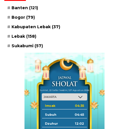
Banten
(121)
Bogor
(79)
Kabupaten Lebak
(37)
Lebak
(158)
Sukabumi
(57)
Jum'at, 22 Safar 1448 H / 07 Agustus 2026
Imsak
04:35
Subuh
04:45
Dzuhur
12:02