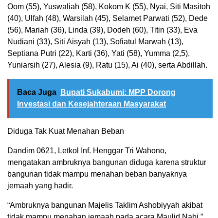
Oom (55), Yuswaliah (58), Kokom K (55), Nyai, Siti Masitoh
(40), Ulfah (48), Warsilah (45), Selamet Parwati (52), Dede
(56), Mariah (36), Linda (39), Dodeh (60), Titin (33), Eva
Nudiani (33), Siti Aisyah (13), Sofiatul Marwah (13),
Septiana Putri (22), Karti (36), Yati (58), Yumma (2,5),
Yuniarsih (27), Alesia (9), Ratu (15), Ai (40), serta Abdillah.
Baca Juga
Bupati Sukabumi: MPP Dorong
Investasi dan Kesejahteraan Masyarakat
Diduga Tak Kuat Menahan Beban
Dandim 0621, Letkol Inf. Henggar Tri Wahono,
mengatakan ambruknya bangunan diduga karena struktur
bangunan tidak mampu menahan beban banyaknya
jemaah yang hadir.
“Ambruknya bangunan Majelis Taklim Ashobiyyah akibat
tidak mampu menahan jemaah pada acara Maulid Nabi,”