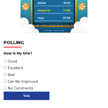
Ashar
15:23
Maghrib
17:58
Isya
19:09
Tidak ada waktu sholat berikutnya hari ini.
Sumber: Kemenag
POLLING
How Is My Site?
Good
Excellent
Bad
Can Be Improved
No Comments