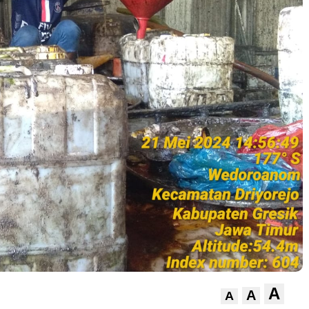
A
A
A