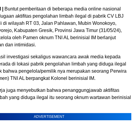
M
|
Buntut pemberitaan di beberapa media online nasional
dugaan aktifitas pengolahan limbah ilegal di pabrik CV LBJ
li di wilayah RT 03, Jalan Pahlawan, Mubin Wonokoyo,
rejo, Kabupaten Gresik, Provinsi Jawa Timur (31/05/24),
elola oleh Pamen oknum TNI AL berinisial IM berlanjut
 dan intimidasi.
sil investigasi sekaligus wawancara awak media kepada
rada di lokasi pabrik pengolahan limbah yang diduga ilegal
uak bahwa pengelola/pemilik nya merupakan seorang Perwira
n) TNI AL berpangkat Kolonel berinisial IM.
kerja juga menyebutkan bahwa penanggungjawab aktifitas
bah yang diduga ilegal itu seorang oknum wartawan berinisial
ADVERTISEMENT