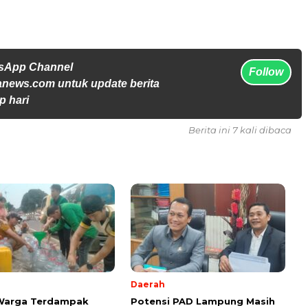
tsApp Channel
Follow
anews.com untuk update berita
p hari
Berita ini 7 kali dibaca
Daerah
 Warga Terdampak
Potensi PAD Lampung Masih