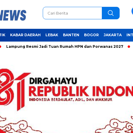
TIK
KABAR DAERAH
LEBAK
BANTEN
BOGOR
JAKARTA
IN
g Resmi Jadi Tuan Rumah HPN dan Porwanas 2027
Unifying 