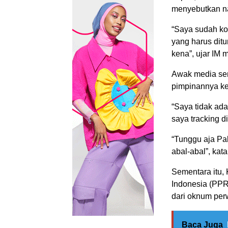
menyebutkan na
“Saya sudah koo
yang harus dit
kena”, ujar IM
Awak media se
pimpinannya ke
“Saya tidak ad
saya tracking d
“Tunggu aja Pa
abal-abal”, kata
Sementara itu
Indonesia (PPRI
dari oknum per
Baca Juga