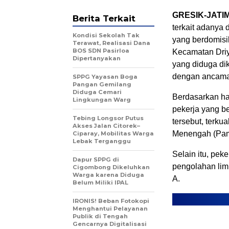
GRESIK-JATI
Berita Terkait
terkait adanya 
Kondisi Sekolah Tak
yang berdomisi
Terawat, Realisasi Dana
BOS SDN Pasirloa
Kecamatan Driyo
Dipertanyakan
yang diduga dik
dengan ancaman
SPPG Yayasan Boga
Pangan Gemilang
Diduga Cemari
Berdasarkan ha
Lingkungan Warg
pekerja yang be
Tebing Longsor Putus
tersebut, terk
Akses Jalan Citorek–
Menengah (Pame
Ciparay, Mobilitas Warga
Lebak Terganggu
Selain itu, pe
Dapur SPPG di
pengolahan lim
Cigombong Dikeluhkan
Warga karena Diduga
A.
Belum Miliki IPAL
IRONIS! Beban Fotokopi
Menghantui Pelayanan
Publik di Tengah
Gencarnya Digitalisasi