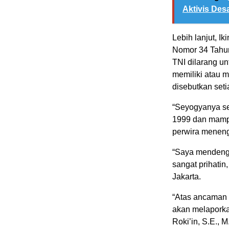
Aktivis Des
Lebih lanjut,
Nomor 34 Tahun 
TNI dilarang un
memiliki atau m
disebutkan setia
“Seyogyanya se
1999 dan mampu
perwira menenga
“Saya mendenga
sangat prihatin
Jakarta.
“Atas ancaman 
akan melaporka
Roki’in, S.E., M