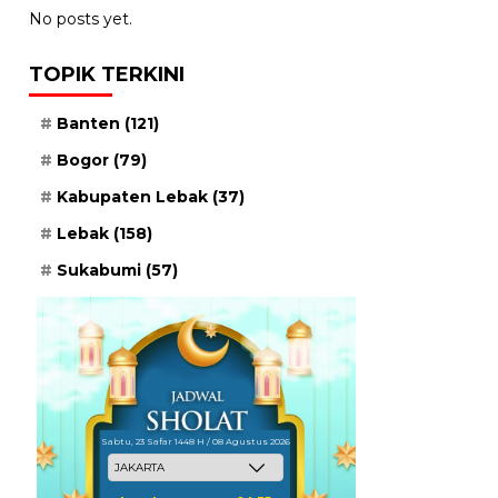
No posts yet.
TOPIK TERKINI
Banten
(121)
Bogor
(79)
Kabupaten Lebak
(37)
Lebak
(158)
Sukabumi
(57)
Sabtu, 23 Safar 1448 H / 08 Agustus 2026