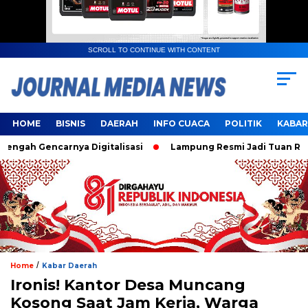
SCROLL TO CONTINUE WITH CONTENT
HOME
BISNIS
DAERAH
INFO CUACA
POLITIK
KABAR
h Gencarnya Digitalisasi
Lampung Resmi Jadi Tuan Rumah H
/
Home
Kabar Daerah
Ironis! Kantor Desa Muncang
Kosong Saat Jam Kerja, Warga