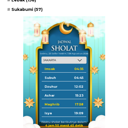
Lebak
(158)
Sukabumi
(57)
Sabtu, 23 Safar 1448 H / 08 Agustus 2026
Imsak
04:35
Subuh
04:45
Dzuhur
12:02
Ashar
15:23
Maghrib
17:58
Isya
19:09
Waktu sholat berikutnya dalam:
4 jam 50 menit 44 detik