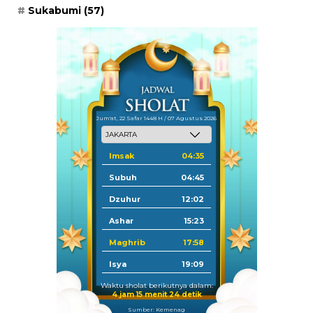
Sukabumi
(57)
Jum'at, 22 Safar 1448 H / 07 Agustus 2026
Imsak
04:35
Subuh
04:45
Dzuhur
12:02
Ashar
15:23
Maghrib
17:58
Isya
19:09
Waktu sholat berikutnya dalam:
4 jam 15 menit 23 detik
Sumber: Kemenag