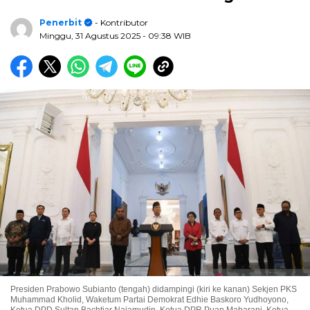
Penerbit
- Kontributor
Minggu, 31 Agustus 2025
- 09:38 WIB
Presiden Prabowo Subianto (tengah) didampingi (kiri ke kanan) Sekjen PKS
Muhammad Kholid, Waketum Partai Demokrat Edhie Baskoro Yudhoyono,
Ketua DPD Sultan Bachtiar Najamudin, Ketua DPR Puan Maharani, Ketua