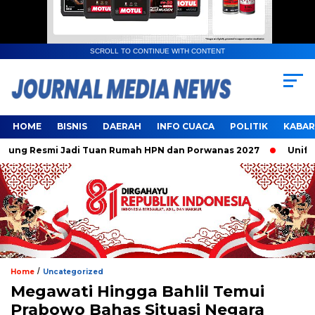
SCROLL TO CONTINUE WITH CONTENT
HOME
BISNIS
DAERAH
INFO CUACA
POLITIK
KABAR
Resmi Jadi Tuan Rumah HPN dan Porwanas 2027
Unifying t
/
Home
Uncategorized
Megawati Hingga Bahlil Temui
Prabowo Bahas Situasi Negara