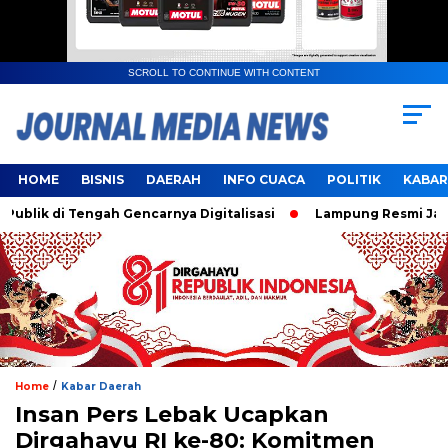
SCROLL TO CONTINUE WITH CONTENT
HOME
BISNIS
DAERAH
INFO CUACA
POLITIK
KABAR
k di Tengah Gencarnya Digitalisasi
Lampung Resmi Jadi Tu
/
Home
Kabar Daerah
Insan Pers Lebak Ucapkan
Dirgahayu RI ke-80: Komitmen