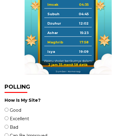
Imsak
04:35
Subuh
04:45
Dzuhur
12:02
Ashar
15:23
Maghrib
17:58
Isya
19:09
Waktu sholat berikutnya dalam:
2 jam 35 menit 58 detik
Sumber: Kemenag
POLLING
How Is My Site?
Good
Excellent
Bad
Can Be Improved