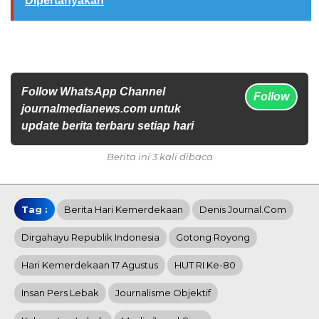
Dipertanyakan
Follow WhatsApp Channel
Follow
journalmedianews.com untuk
update berita terbaru setiap hari
Berita ini 3 kali dibaca
Tag :
Berita Hari Kemerdekaan
Denis Journal.com
Dirgahayu Republik Indonesia
Gotong Royong
Hari Kemerdekaan 17 Agustus
HUT RI Ke-80
Insan Pers Lebak
Journalisme Objektif