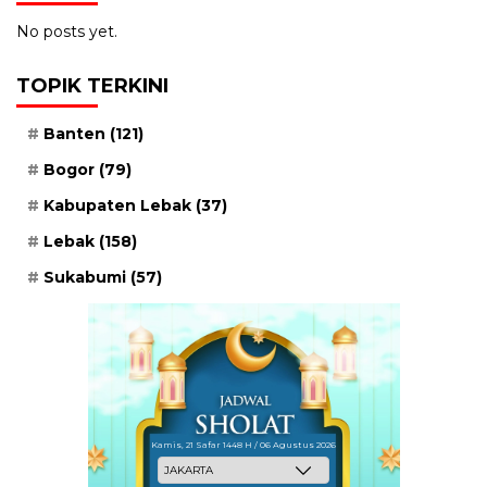
No posts yet.
TOPIK TERKINI
Banten
(121)
Bogor
(79)
Kabupaten Lebak
(37)
Lebak
(158)
Sukabumi
(57)
Kamis, 21 Safar 1448 H / 06 Agustus 2026