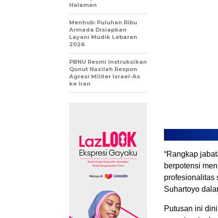
Halaman
Menhub: Puluhan Ribu
Armada Disiapkan
Layani Mudik Lebaran
2026
PBNU Resmi Instruksikan
Qunut Nazilah Respon
Agresi Militer Israel-As
ke Iran
“Rangkap jabat
berpotensi me
profesionalitas
Suhartoyo dala
Putusan ini din