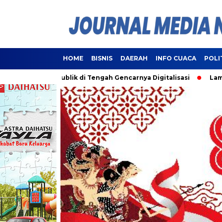
HOME
BISNIS
DAERAH
INFO CUACA
POLI
anan Publik di Tengah Gencarnya Digitalisasi
Lampung Resm