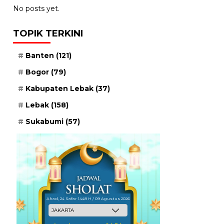
No posts yet.
TOPIK TERKINI
Banten
(121)
Bogor
(79)
Kabupaten Lebak
(37)
Lebak
(158)
Sukabumi
(57)
Ahad, 24 Safar 1448 H / 09 Agustus 2026