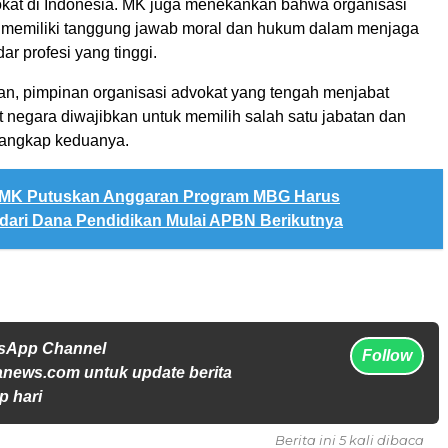
okat di Indonesia. MK juga menekankan bahwa organisasi
t memiliki tanggung jawab moral dan hukum dalam menjaga
dar profesi yang tinggi.
n, pimpinan organisasi advokat yang tengah menjabat
 negara diwajibkan untuk memilih salah satu jabatan dan
rangkap keduanya.
MK Putuskan Anggaran Program MBG Harus
dari Dana Pendidikan Mulai APBN Berikutnya
tsApp Channel
Follow
anews.com untuk update berita
p hari
Berita ini 5 kali dibaca