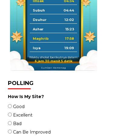
Imsak
04:34
Subuh
04:44
Dzuhur
12:02
Ashar
15:23
Maghrib
17:58
Isya
19:09
Waktu sholat berikutnya dalam:
6 jam 30 menit 4 detik
Sumber: Kemenag
POLLING
How Is My Site?
Good
Excellent
Bad
Can Be Improved