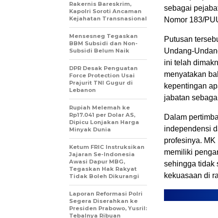
Rakernis Bareskrim,
sebagai pejabat
Kapolri Soroti Ancaman
Kejahatan Transnasional
Nomor 183/PUU-
Mensesneg Tegaskan
Putusan tersebu
BBM Subsidi dan Non-
Undang-Undang
Subsidi Belum Naik
ini telah dima
DPR Desak Penguatan
menyatakan bah
Force Protection Usai
Prajurit TNI Gugur di
kepentingan ap
Lebanon
jabatan sebagai
Rupiah Melemah ke
Rp17.041 per Dolar AS,
Dalam pertimb
Dipicu Lonjakan Harga
independensi da
Minyak Dunia
profesinya. MK
Ketum FRIC Instruksikan
memiliki penga
Jajaran Se-Indonesia
Awasi Dapur MBG,
sehingga tidak 
Tegaskan Hak Rakyat
kekuasaan di ran
Tidak Boleh Dikurangi
Laporan Reformasi Polri
Segera Diserahkan ke
Presiden Prabowo, Yusril:
Tebalnya Ribuan