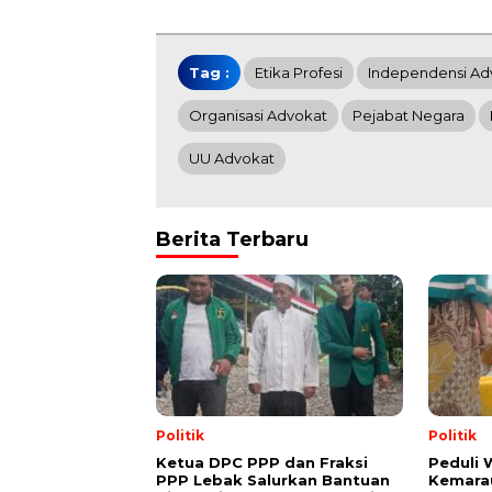
Tag :
Etika Profesi
Independensi Ad
Organisasi Advokat
Pejabat Negara
UU Advokat
Berita Terbaru
Politik
Politik
Ketua DPC PPP dan Fraksi
Peduli
PPP Lebak Salurkan Bantuan
Kemarau