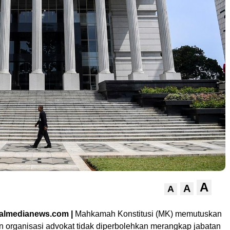
A
A
A
nalmedianews.com |
Mahkamah Konstitusi (MK) memutuskan
 organisasi advokat tidak diperbolehkan merangkap jabatan