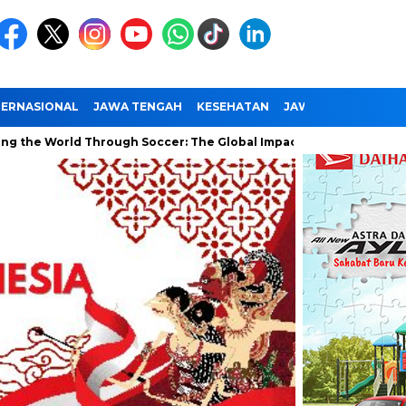
TERNASIONAL
JAWA TENGAH
KESEHATAN
JAWA TIMUR
NAS
rld Through Soccer: The Global Impact of the World Cup
Ram