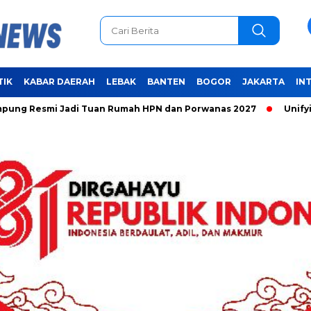
TIK
KABAR DAERAH
LEBAK
BANTEN
BOGOR
JAKARTA
IN
i Jadi Tuan Rumah HPN dan Porwanas 2027
Unifying the Wo