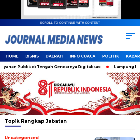
SCROLL TO CONTINUE WITH CONTENT
HOME
BISNIS
DAERAH
INFO CUACA
POLITIK
KABAR
nan Publik di Tengah Gencarnya Digitalisasi
Lampung Resmi
Topik
Rangkap Jabatan
Uncategorized