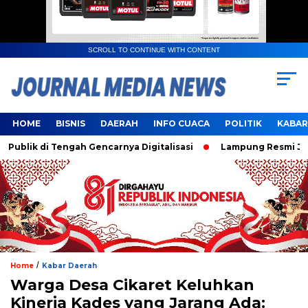
SCROLL TO CONTINUE WITH CONTENT
HOME
BISNIS
DAERAH
INFO CUACA
POLITIK
KABAR
k di Tengah Gencarnya Digitalisasi
Lampung Resmi Jadi Tu
/
Home
Kabar Daerah
Warga Desa Cikaret Keluhkan
Kinerja Kades yang Jarang Ada: