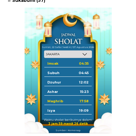
Sukabumi
(57)
Jum'at, 22 Safar 1448 H / 07 Agustus 2026
Imsak
04:35
Subuh
04:45
Dzuhur
12:02
Ashar
15:23
Maghrib
17:58
Isya
19:09
Waktu sholat berikutnya dalam:
2 jam 59 menit 26 detik
Sumber: Kemenag