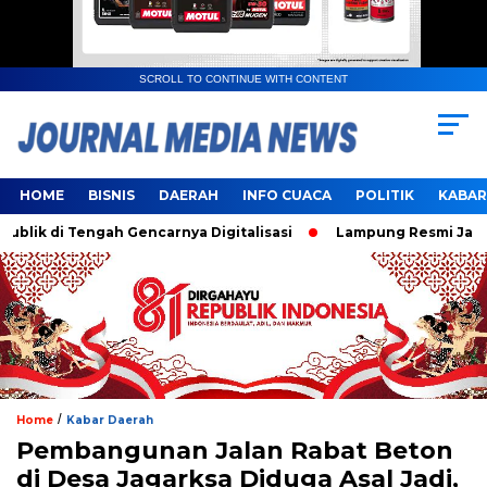
SCROLL TO CONTINUE WITH CONTENT
HOME
BISNIS
DAERAH
INFO CUACA
POLITIK
KABAR
k di Tengah Gencarnya Digitalisasi
Lampung Resmi Jadi Tu
/
Home
Kabar Daerah
Pembangunan Jalan Rabat Beton
di Desa Jagarksa Diduga Asal Jadi,