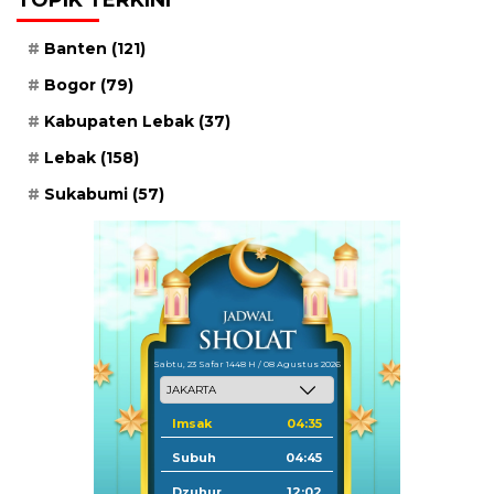
Banten
(121)
Bogor
(79)
Kabupaten Lebak
(37)
Lebak
(158)
Sukabumi
(57)
Sabtu, 23 Safar 1448 H / 08 Agustus 2026
Imsak
04:35
Subuh
04:45
Dzuhur
12:02