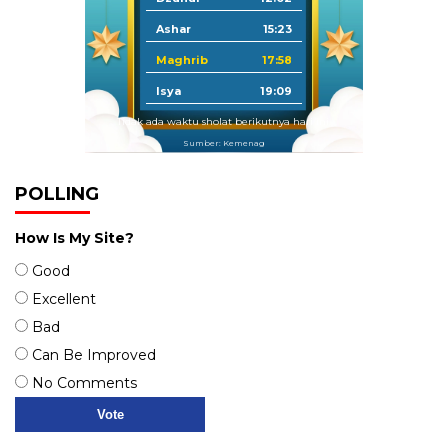
Ashar
15:23
Maghrib
17:58
Isya
19:09
Tidak ada waktu sholat berikutnya hari ini.
Sumber: Kemenag
POLLING
How Is My Site?
Good
Excellent
Bad
Can Be Improved
No Comments