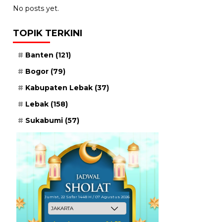
No posts yet.
TOPIK TERKINI
Banten
(121)
Bogor
(79)
Kabupaten Lebak
(37)
Lebak
(158)
Sukabumi
(57)
Jum'at, 22 Safar 1448 H / 07 Agustus 2026