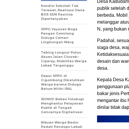
Desa Kadudamas
Kondisi Sekolah Tak
publik setelah
Terawat, Realisasi Dana
BOS SDN Pasirloa
berbeda. Mobil 
Dipertanyakan
melanggar atur
N, yang bukan 
SPPG Yayasan Boga
Pangan Gemilang
Diduga Cemari
Padahal, sesua
Lingkungan Warg
siaga desa, wa
Tebing Longsor Putus
Ketidaksesuaia
Akses Jalan Citorek–
desain dan war
Ciparay, Mobilitas Warga
Lebak Terganggu
desa.
Dapur SPPG di
Kepala Desa K
Cigombong Dikeluhkan
Warga karena Diduga
penggunaan pla
Belum Miliki IPAL
bakar jenis Per
IRONIS! Beban Fotokopi
mengantar ibu 
Menghantui Pelayanan
dinilai tidak d
Publik di Tengah
Gencarnya Digitalisasi
Ribuan Warga Badui
Padati Pendopo Lebak