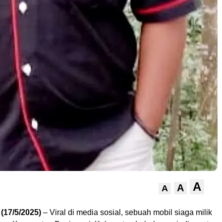
A
A
A
(17/5/2025)
– Viral di media sosial, sebuah mobil siaga milik