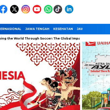
TERNASIONAL
JAWA TENGAH
KESEHATAN
JAWA TIMUR
NAS
ld Through Soccer: The Global Impact of the World Cup
Rama