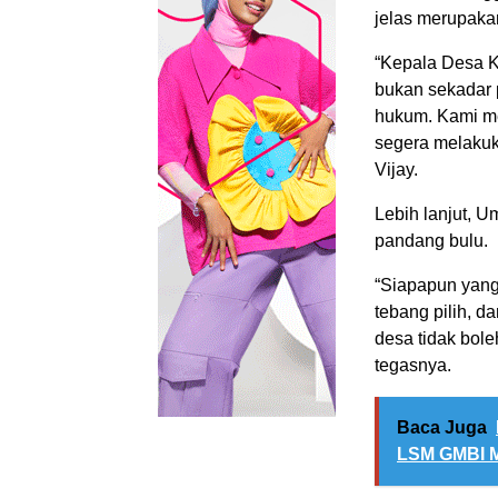
jelas merupaka
“Kepala Desa K
bukan sekadar p
hukum. Kami me
segera melakuk
Vijay.
Lebih lanjut, 
pandang bulu.
“Siapapun yang
tebang pilih, 
desa tidak bol
tegasnya.
Baca Juga
LSM GMBI M