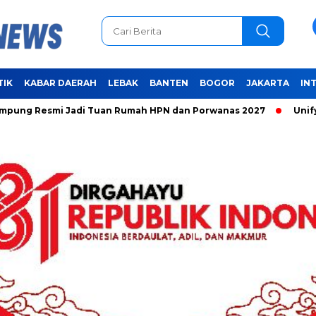
TIK
KABAR DAERAH
LEBAK
BANTEN
BOGOR
JAKARTA
IN
 Jadi Tuan Rumah HPN dan Porwanas 2027
Unifying the Wor