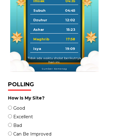
Imsak
04:35
Subuh
04:45
Dzuhur
12:02
Ashar
15:23
Maghrib
17:58
Isya
19:09
Tidak ada waktu sholat berikutnya
hari ini.
Sumber: Kemenag
POLLING
How Is My Site?
Good
Excellent
Bad
Can Be Improved