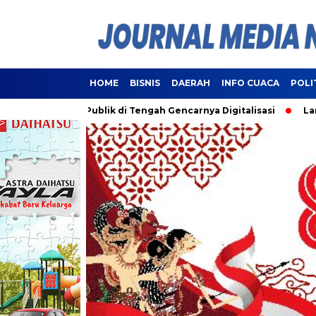
HOME
BISNIS
DAERAH
INFO CUACA
POLI
nan Publik di Tengah Gencarnya Digitalisasi
Lampung Resmi