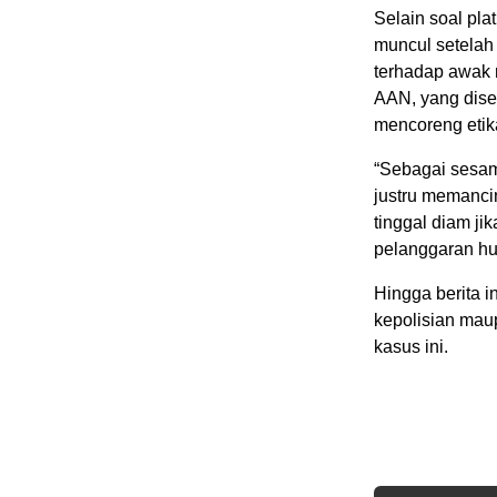
Selain soal pla
muncul setelah
terhadap awak 
AAN, yang dise
mencoreng etika
“Sebagai sesam
justru memanci
tinggal diam j
pelanggaran h
Hingga berita i
kepolisian maup
kasus ini.