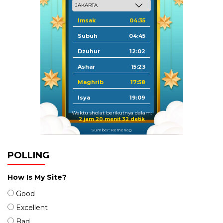
Imsak
04:35
Subuh
04:45
Dzuhur
12:02
Ashar
15:23
Maghrib
17:58
Isya
19:09
Waktu sholat berikutnya dalam:
2 jam 20 menit 31 detik
Sumber: Kemenag
POLLING
How Is My Site?
Good
Excellent
Bad