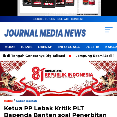
SCROLL TO CONTINUE WITH CONTENT
HOME
BISNIS
DAERAH
INFO CUACA
POLITIK
KABAR
 Tengah Gencarnya Digitalisasi
Lampung Resmi Jadi Tuan R
/
Home
Kabar Daerah
Ketua PP Lebak Kritik PLT
Bapenda Banten soal Penerbitan