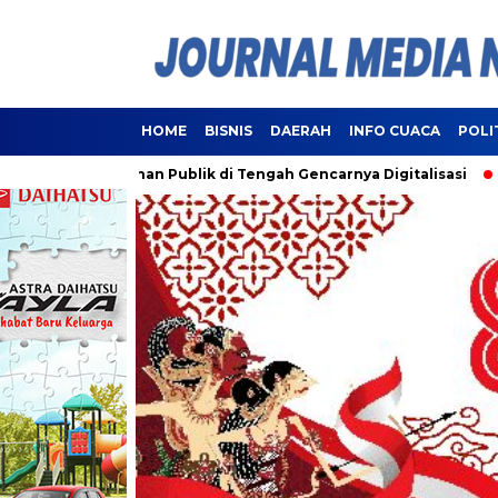
HOME
BISNIS
DAERAH
INFO CUACA
POLI
Pelayanan Publik di Tengah Gencarnya Digitalisasi
Lampung