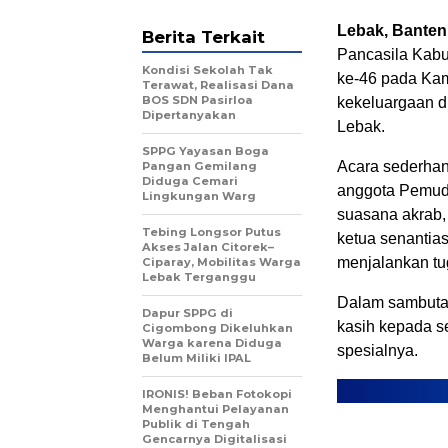
Lebak, Bante
Berita Terkait
Pancasila Kabu
Kondisi Sekolah Tak
ke-46 pada Kam
Terawat, Realisasi Dana
BOS SDN Pasirloa
kekeluargaan d
Dipertanyakan
Lebak.
SPPG Yayasan Boga
Acara sederhan
Pangan Gemilang
Diduga Cemari
anggota Pemuda
Lingkungan Warg
suasana akrab,
Tebing Longsor Putus
ketua senantia
Akses Jalan Citorek–
menjalankan tu
Ciparay, Mobilitas Warga
Lebak Terganggu
Dalam sambutan
Dapur SPPG di
kasih kepada se
Cigombong Dikeluhkan
Warga karena Diduga
spesialnya.
Belum Miliki IPAL
IRONIS! Beban Fotokopi
Menghantui Pelayanan
Publik di Tengah
Gencarnya Digitalisasi