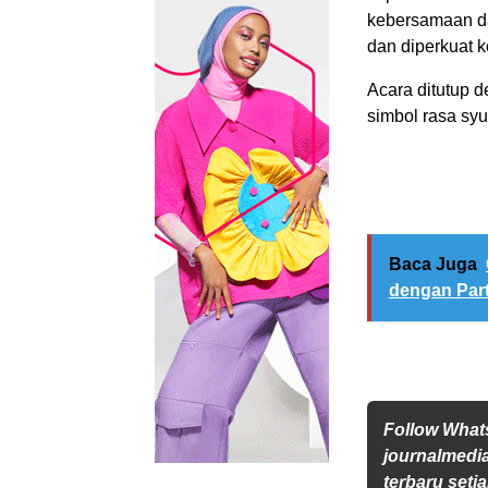
kebersamaan da
dan diperkuat 
Acara ditutup
simbol rasa syu
Baca Juga
dengan Part
Follow Wha
journalmedi
terbaru setia