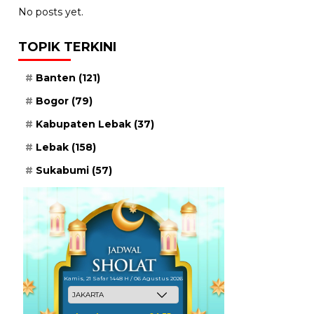
No posts yet.
TOPIK TERKINI
Banten
(121)
Bogor
(79)
Kabupaten Lebak
(37)
Lebak
(158)
Sukabumi
(57)
Kamis, 21 Safar 1448 H / 06 Agustus 2026