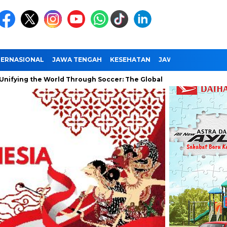
TERNASIONAL
JAWA TENGAH
KESEHATAN
JAWA TIMUR
NAS
he World Through Soccer: The Global Impact of the World Cup