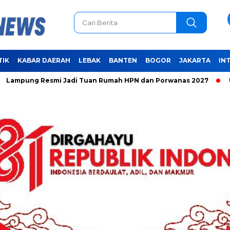
TIK
KABAR DAERAH
LEBAK
BANTEN
BOGOR
JAKARTA
IN
 Resmi Jadi Tuan Rumah HPN dan Porwanas 2027
Unifying t