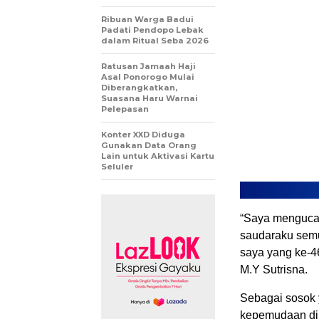
Ribuan Warga Badui
Padati Pendopo Lebak
dalam Ritual Seba 2026
Ratusan Jamaah Haji
Asal Ponorogo Mulai
Diberangkatkan,
Suasana Haru Warnai
Pelepasan
Konter XXD Diduga
Gunakan Data Orang
Lain untuk Aktivasi Kartu
Seluler
“Saya mengucap
saudaraku semu
saya yang ke-46
M.Y Sutrisna.
Sebagai sosok y
kepemudaan di 