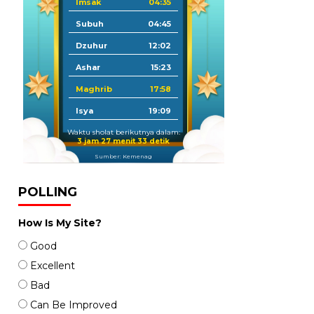
Imsak
04:35
Subuh
04:45
Dzuhur
12:02
Ashar
15:23
Maghrib
17:58
Isya
19:09
Waktu sholat berikutnya dalam:
3 jam 27 menit 31 detik
Sumber: Kemenag
POLLING
How Is My Site?
Good
Excellent
Bad
Can Be Improved