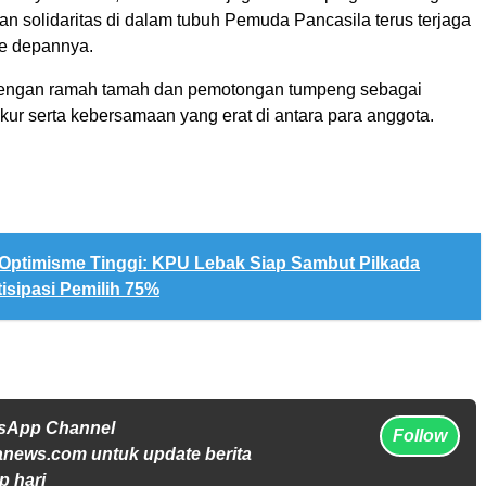
n solidaritas di dalam tubuh Pemuda Pancasila terus terjaga
ke depannya.
 dengan ramah tamah dan pemotongan tumpeng sebagai
kur serta kebersamaan yang erat di antara para anggota.
Optimisme Tinggi: KPU Lebak Siap Sambut Pilkada
isipasi Pemilih 75%
tsApp Channel
Follow
anews.com untuk update berita
p hari