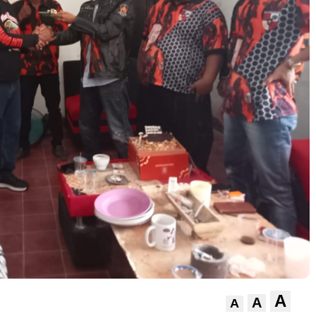
A
A
A