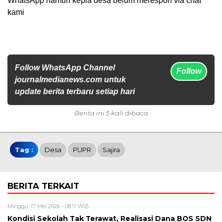
WhatsApp namun kepla desa belum merespon via chat
kami
Follow WhatsApp Channel
Follow
journalmedianews.com untuk
update berita terbaru setiap hari
Berita ini 5 kali dibaca
Tag :
Desa
PUPR
Sajira
BERITA TERKAIT
Minggu, 17 Mei 2026 - 08:11 WIB
Kondisi Sekolah Tak Terawat, Realisasi Dana BOS SDN