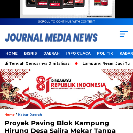
SCROLL TO CONTINUE WITH CONTENT
HOME
BISNIS
DAERAH
INFO CUACA
POLITIK
KABAR
Tengah Gencarnya Digitalisasi
Lampung Resmi Jadi Tuan Ru
/
Home
Kabar Daerah
Proyek Paving Blok Kampung
Hirung Desa Sajira Mekar Tanpa