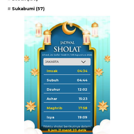
Sukabumi
(57)
Ahad, 24 Safar 1448 H / 09 Agustus 2026
Imsak
04:34
Subuh
04:44
Dzuhur
12:02
Ashar
15:23
Maghrib
17:58
Isya
19:09
Waktu sholat berikutnya dalam:
6 jam 21 menit 19 detik