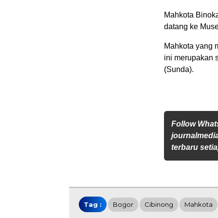
Mahkota Binoka
datang ke Mus
Mahkota yang 
ini merupakan 
(Sunda).
Follow Wha
journalmedi
terbaru setia
Tag :
Bogor
Cibinong
Mahkota