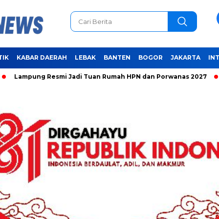
TIK
KABAR DAERAH
LEBAK
BANTEN
BOGOR
JAKARTA
IN
ng Resmi Jadi Tuan Rumah HPN dan Porwanas 2027
Unifyin