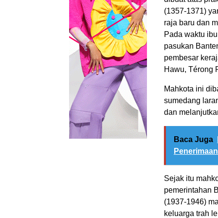
(1357-1371) ya
raja baru dan 
Pada waktu ibu
pasukan Banten 
pembesar keraj
Hawu, Térong 
Mahkota ini di
sumedang lara
dan melanjutka
Baca Juga
Penerimaan
Sejak itu mahk
pemerintahan B
(1937-1946) ma
keluarga trah 