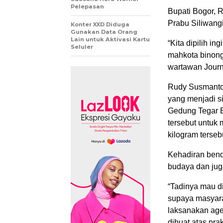
Pelepasan
Bupati Bogor,
Prabu Siliwangi
Konter XXD Diduga
Gunakan Data Orang
Lain untuk Aktivasi Kartu
“Kita dipilih i
Seluler
mahkota binong
wartawan Jour
Rudy Susmanto
yang menjadi si
Gedung Tegar B
tersebut untuk
kilogram terseb
Kehadiran bend
budaya dan jug
“Tadinya mau di
supaya masyarak
laksanakan age
dibuat atas pr