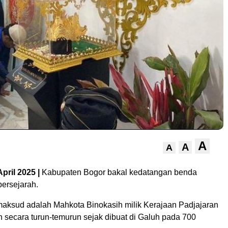
A
A
A
ril 2025 |
Kabupaten Bogor bakal kedatangan benda
bersejarah.
aksud adalah Mahkota Binokasih milik Kerajaan Padjajaran
n secara turun-temurun sejak dibuat di Galuh pada 700