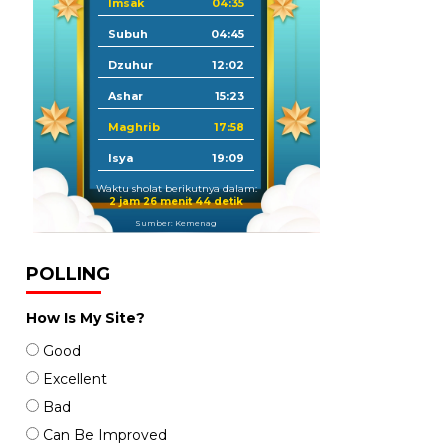
Imsak
04:35
Subuh
04:45
Dzuhur
12:02
Ashar
15:23
Maghrib
17:58
Isya
19:09
Waktu sholat berikutnya dalam:
2 jam 26 menit 43 detik
Sumber: Kemenag
POLLING
How Is My Site?
Good
Excellent
Bad
Can Be Improved