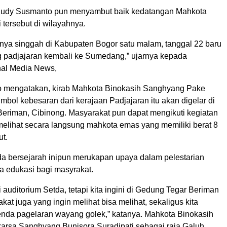
 Rudy Susmanto pun menyambut baik kedatangan Mahkota
 tersebut di wilayahnya.
nginya singgah di Kabupaten Bogor satu malam, tanggal 22 baru
 padjajaran kembali ke Sumedang,” ujarnya kepada
nal Media News,
 mengatakan, kirab Mahkota Binokasih Sanghyang Pake
mbol kebesaran dari kerajaan Padjajaran itu akan digelar di
eriman, Cibinong. Masyarakat pun dapat mengikuti kegiatan
 melihat secara langsung mahkota emas yang memiliki berat 8
ut.
a bersejarah inipun merukapan upaya dalam pelestarian
a edukasi bagi masyrakat.
 auditorium Setda, tetapi kita ingini di Gedung Tegar Beriman
at juga yang ingin melihat bisa melihat, sekaligus kita
nda pagelaran wayang golek,” katanya. Mahkota Binokasih
akarsa Sanghyang Bunisora Suradipati sebagai raja Galuh