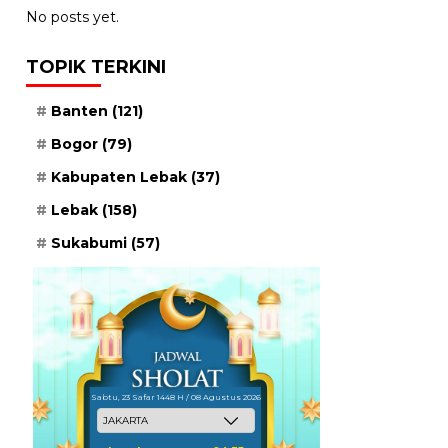
No posts yet.
TOPIK TERKINI
Banten
(121)
Bogor
(79)
Kabupaten Lebak
(37)
Lebak
(158)
Sukabumi
(57)
Sabtu, 23 Safar 1448 H / 08 Agustus 2026