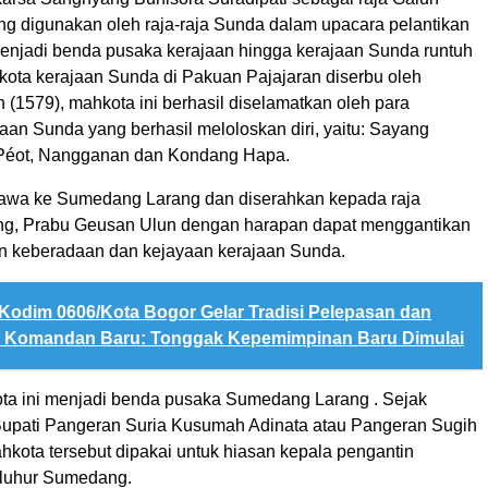
ng digunakan oleh raja-raja Sunda dalam upacara pelantikan
menjadi benda pusaka kerajaan hingga kerajaan Sunda runtuh
kota kerajaan Sunda di Pakuan Pajajaran diserbu oleh
(1579), mahkota ini berhasil diselamatkan oleh para
aan Sunda yang berhasil meloloskan diri, yaitu: Sayang
Péot, Nangganan dan Kondang Hapa.
bawa ke Sumedang Larang dan diserahkan kepada raja
ng, Prabu Geusan Ulun dengan harapan dapat menggantikan
n keberadaan dan kejayaan kerajaan Sunda.
Kodim 0606/Kota Bogor Gelar Tradisi Pelepasan dan
 Komandan Baru: Tonggak Kepemimpinan Baru Dimulai
ota ini menjadi benda pusaka Sumedang Larang . Sejak
upati Pangeran Suria Kusumah Adinata atau Pangeran Sugih
hkota tersebut dipakai untuk hiasan kepala pengantin
leluhur Sumedang.