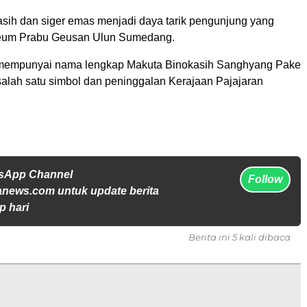
sih dan siger emas menjadi daya tarik pengunjung yang
eum Prabu Geusan Ulun Sumedang.
mempunyai nama lengkap Makuta Binokasih Sanghyang Pake
salah satu simbol dan peninggalan Kerajaan Pajajaran
tsApp Channel
Follow
anews.com untuk update berita
p hari
Berita ini 5 kali dibaca