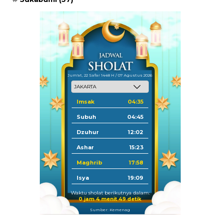
Jum'at, 22 Safar 1448 H / 07 Agustus 2026
Imsak
04:35
Subuh
04:45
Dzuhur
12:02
Ashar
15:23
Maghrib
17:58
Isya
19:09
Waktu sholat berikutnya dalam:
0 jam 4 menit 49 detik
Sumber: Kemenag