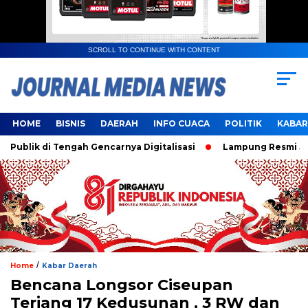
SCROLL TO CONTINUE WITH CONTENT
HOME
BISNIS
DAERAH
INFO CUACA
POLITIK
KABAR
ik di Tengah Gencarnya Digitalisasi
Lampung Resmi Jadi T
/
Home
Kabar Daerah
Bencana Longsor Ciseupan
Terjang 17 Kedusunan , 3 RW dan