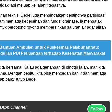
 tidak lagi meluap ke jalan,” tegasnya.
nan teknis, Dede juga mengingatkan pentingnya partisipasi
am menjaga kebersihan dan fungsi drainase. Ia mengajak
ntuk bergotong royong membersihkan saluran air agar aliran
Bantuan Ambulan untuk Puskesmas Palabuhanratu:
dulian PDI Perjuangan terhadap Kesehatan Masyarakat
 kita bersama. Kalau ada genangan di pinggir jalan, mari kita
ama. Dengan begitu, kita bisa mencegah banjir dan menjaga
tap baik,” tutup Dede.
tsApp Channel
Follow