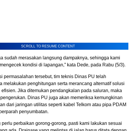
SCROLL TO RESUME CONTENT
ga sudah merasakan langsung dampaknya, sehingga kami
mengecek kondisi di lapangan,” kata Dede, pada Rabu (5/3).
i permasalahan tersebut, tim teknis Dinas PU telah
a melakukan penghitungan serta merancang alternatif solusi
n efisien. Jika ditemukan pendangkalan pada saluran, maka
 pengerukan. Dinas PU juga akan memeriksa kemungkinan
 dari jaringan utilitas seperti kabel Telkom atau pipa PDAM
perparah penyumbatan.
perlu perbaikan gorong-gorong, pasti kami lakukan sesuai
yang ada. Drainase yang melintas di jalan harus ditata dengan