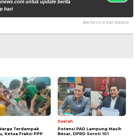
anews.com untuk update berita
p hari
Berita ini 4 kali dibaca
Daerah
 Warga Terdampak
Potensi PAD Lampung Masih
, Ketua Fraksi PPP
Besar, DPRD Soroti 101