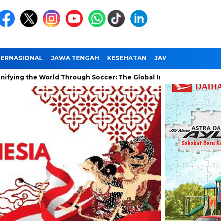
TERNASIONAL
JAWA TENGAH
KESEHATAN
JAWA TIMUR
NAS
e World Through Soccer: The Global Impact of the World Cup