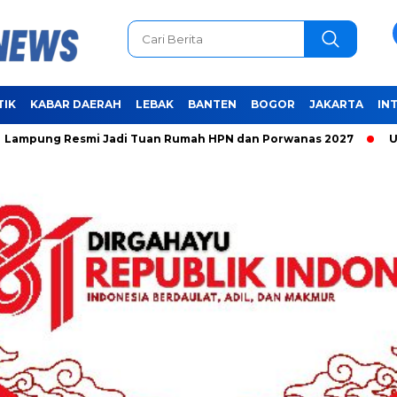
TIK
KABAR DAERAH
LEBAK
BANTEN
BOGOR
JAKARTA
IN
Resmi Jadi Tuan Rumah HPN dan Porwanas 2027
Unifying th