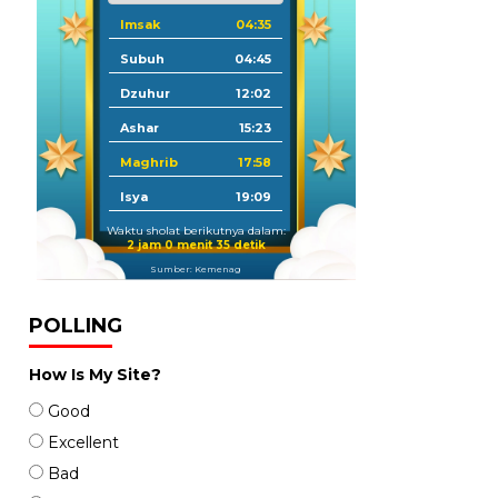
Imsak
04:35
Subuh
04:45
Dzuhur
12:02
Ashar
15:23
Maghrib
17:58
Isya
19:09
Waktu sholat berikutnya dalam:
2 jam 0 menit 33 detik
Sumber: Kemenag
POLLING
How Is My Site?
Good
Excellent
Bad