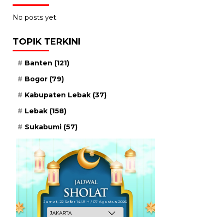
No posts yet.
TOPIK TERKINI
Banten
(121)
Bogor
(79)
Kabupaten Lebak
(37)
Lebak
(158)
Sukabumi
(57)
Jum'at, 22 Safar 1448 H / 07 Agustus 2026