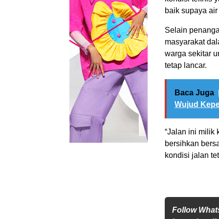
baik supaya air
Selain penanga
masyarakat dal
warga sekitar u
tetap lancar.
Baca Juga
Wujud Kepe
“Jalan ini milik
bersihkan bers
kondisi jalan te
Follow Wha