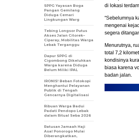
di lokasi terda
SPPG Yayasan Boga
Pangan Gemilang
Diduga Cemari
“Sebelumnya k
Lingkungan Warg
mengenai kejadi
Tebing Longsor Putus
segera ditangan
Akses Jalan Citorek–
Ciparay, Mobilitas Warga
Lebak Terganggu
Menurutnya, ru
total 7,2 kilome
Dapur SPPG di
kondisinya kura
Cigombong Dikeluhkan
Warga karena Diduga
biasa karena v
Belum Miliki IPAL
badan jalan.
IRONIS! Beban Fotokopi
Menghantui Pelayanan
Publik di Tengah
Gencarnya Digitalisasi
Ribuan Warga Badui
Padati Pendopo Lebak
dalam Ritual Seba 2026
Ratusan Jamaah Haji
Asal Ponorogo Mulai
Diberangkatkan,