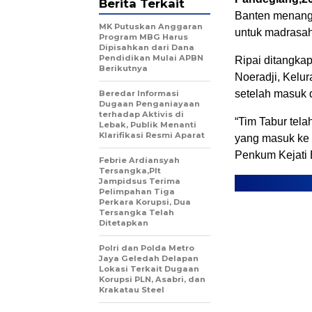
Berita Terkait
Banten menangk
MK Putuskan Anggaran
untuk madrasah
Program MBG Harus
Dipisahkan dari Dana
Pendidikan Mulai APBN
Ripai ditangka
Berikutnya
Noeradji, Kelu
setelah masuk 
Beredar Informasi
Dugaan Penganiayaan
terhadap Aktivis di
“Tim Tabur tel
Lebak, Publik Menanti
Klarifikasi Resmi Aparat
yang masuk ke 
Penkum Kejati 
Febrie Ardiansyah
Tersangka,Plt
Jampidsus Terima
Pelimpahan Tiga
Perkara Korupsi, Dua
Tersangka Telah
Ditetapkan
Polri dan Polda Metro
Jaya Geledah Delapan
Lokasi Terkait Dugaan
Korupsi PLN, Asabri, dan
Krakatau Steel