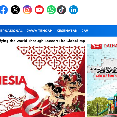
TERNASIONAL
JAWA TENGAH
KESEHATAN
JAWA TIMUR
NAS
 World Through Soccer: The Global Impact of the World Cup