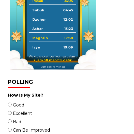
Imsak
04:35
Subuh
04:45
Dzuhur
12:02
Ashar
15:23
Maghrib
17:58
Isya
19:09
Waktu sholat berikutnya dalam:
2 jam 30 menit 14 detik
Sumber: Kemenag
POLLING
How Is My Site?
Good
Excellent
Bad
Can Be Improved