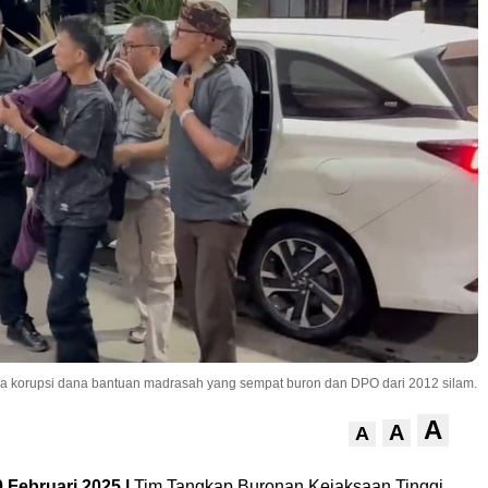
na korupsi dana bantuan madrasah yang sempat buron dan DPO dari 2012 silam.
A
A
A
 Februari 2025 |
Tim Tangkap Buronan Kejaksaan Tinggi