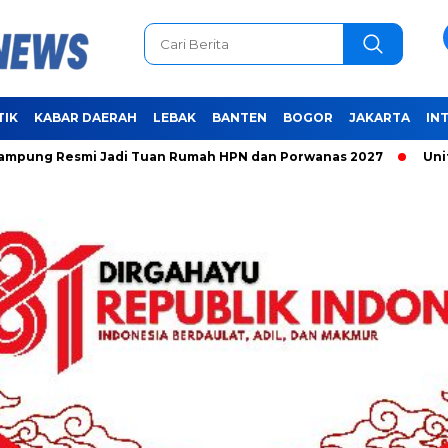
TIK
KABAR DAERAH
LEBAK
BANTEN
BOGOR
JAKARTA
IN
esmi Jadi Tuan Rumah HPN dan Porwanas 2027
Unifying the