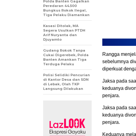
Polda Banten Gagalkan
Peredaran 44.500
Bungkus Rokok Ilegal,
Tiga Pelaku Diamankan
Kasasi Ditolak, MA
Segera Usulkan PTDH
Arif Nuryanta dan
Djuyamto
Gudang Rokok Tanpa
Rangga menjela
Cukai Digerebek, Polda
Banten Amankan Tiga
sebelumnya div
Terduga Pelaku
diperkuat deng
Polisi Selidiki Pencurian
di Kantor Desa dan SDN
Jaksa pada saa
di Lebak, Olah TKP
keduanya divon
Langsung Dilakukan
penjara.
Jaksa pada saa
keduanya divon
penjara.
Keduanya melan