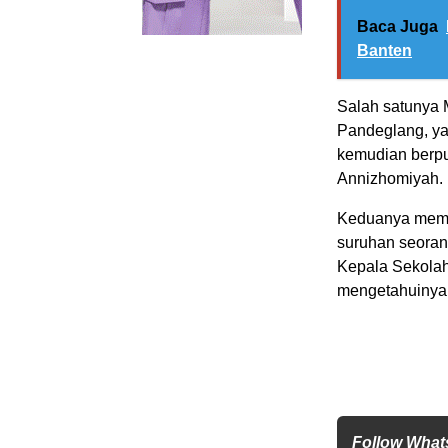
Baca Juga
Banten
Salah satunya
Pandeglang, ya
kemudian berp
Annizhomiyah.
Keduanya memal
suruhan seoran
Kepala Sekolah
mengetahuinya 
Follow Wha