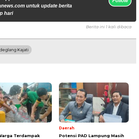
Follow
anews.com untuk update berita
p hari
Berita ini 1 kali dibaca
deglang Kajati
Daerah
 Warga Terdampak
Potensi PAD Lampung Masih