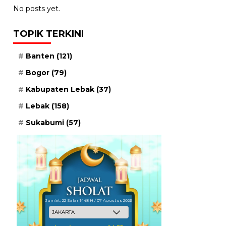
No posts yet.
TOPIK TERKINI
Banten
(121)
Bogor
(79)
Kabupaten Lebak
(37)
Lebak
(158)
Sukabumi
(57)
Jum'at, 22 Safar 1448 H / 07 Agustus 2026