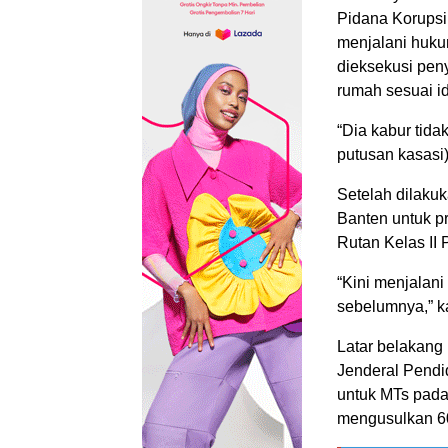
Pidana Korupsi.
menjalani huku
dieksekusi peny
rumah sesuai id
“Dia kabur tida
putusan kasasi)
Setelah dilaku
Banten untuk p
Rutan Kelas II
“Kini menjalani
sebelumnya,” ka
Latar belakang
Jenderal Pendi
untuk MTs pad
mengusulkan 60