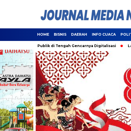
HOME
BISNIS
DAERAH
INFO CUACA
POLI
layanan Publik di Tengah Gencarnya Digitalisasi
Lampung R