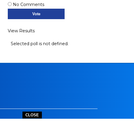
No Comments
View Results
Selected poll is not defined.
CLOSE
outube.com