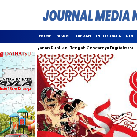
HOME
BISNIS
DAERAH
INFO CUACA
POLI
tui Pelayanan Publik di Tengah Gencarnya Digitalisasi
Lamp