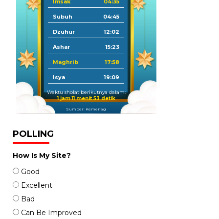
Imsak
04:35
Subuh
04:45
Dzuhur
12:02
Ashar
15:23
Maghrib
17:58
Isya
19:09
Waktu sholat berikutnya dalam:
1 jam 11 menit 52 detik
Sumber: Kemenag
POLLING
How Is My Site?
Good
Excellent
Bad
Can Be Improved