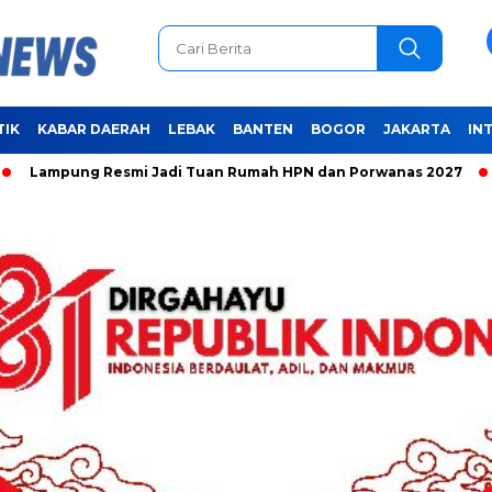
TIK
KABAR DAERAH
LEBAK
BANTEN
BOGOR
JAKARTA
IN
ung Resmi Jadi Tuan Rumah HPN dan Porwanas 2027
Unifyi