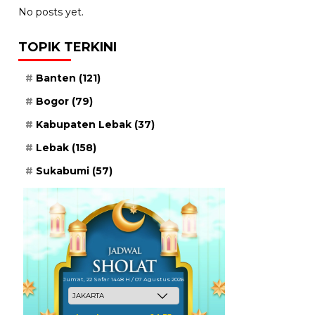
No posts yet.
TOPIK TERKINI
Banten
(121)
Bogor
(79)
Kabupaten Lebak
(37)
Lebak
(158)
Sukabumi
(57)
Jum'at, 22 Safar 1448 H / 07 Agustus 2026