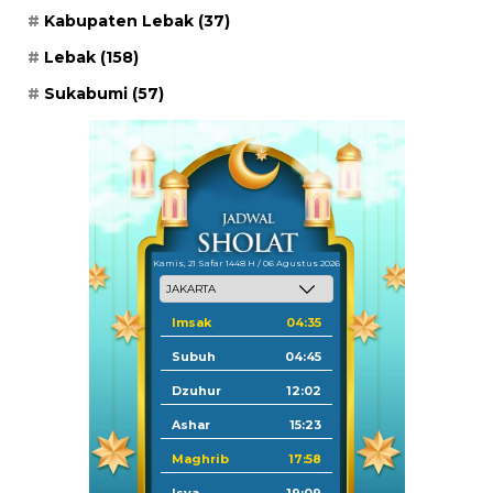
Kabupaten Lebak
(37)
Lebak
(158)
Sukabumi
(57)
Kamis, 21 Safar 1448 H / 06 Agustus 2026
Imsak
04:35
Subuh
04:45
Dzuhur
12:02
Ashar
15:23
Maghrib
17:58
Isya
19:09