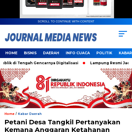
SCROLL TO CONTINUE WITH CONTENT
HOME
BISNIS
DAERAH
INFO CUACA
POLITIK
KABAR
 di Tengah Gencarnya Digitalisasi
Lampung Resmi Jadi Tua
/
Home
Kabar Daerah
Petani Desa Tangkil Pertanyakan
Kemana Anggaran Ketahanan