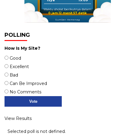
Waktu sholat berikutnya dalam:
0 jam 12 menit 56 detik
Sumber: Kemenag
POLLING
How Is My Site?
Good
Excellent
Bad
Can Be Improved
No Comments
View Results
Selected poll is not defined.