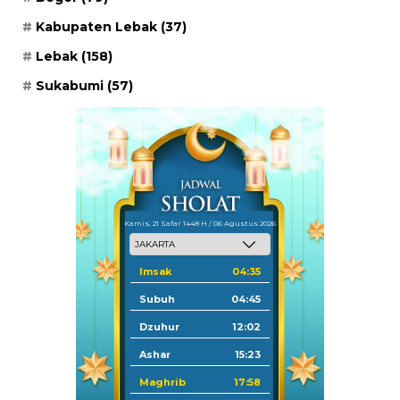
Kabupaten Lebak
(37)
Lebak
(158)
Sukabumi
(57)
Kamis, 21 Safar 1448 H / 06 Agustus 2026
Imsak
04:35
Subuh
04:45
Dzuhur
12:02
Ashar
15:23
Maghrib
17:58