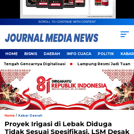
SCROLL TO CONTINUE WITH CONTENT
HOME
BISNIS
DAERAH
INFO CUACA
POLITIK
KABAR
ah Gencarnya Digitalisasi
Lampung Resmi Jadi Tuan Rumah
/
Home
Kabar Daerah
Proyek Irigasi di Lebak Diduga
Tidak Sesuai Spesifikasi, LSM Desak