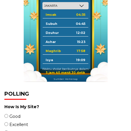
Imsak
04:35
Subuh
04:45
Dzuhur
12:02
Ashar
15:23
Maghrib
17:58
Isya
19:09
Waktu sholat berikutnya dalam:
5 jam 40 menit 29 detik
Sumber: Kemenag
POLLING
How Is My Site?
Good
Excellent