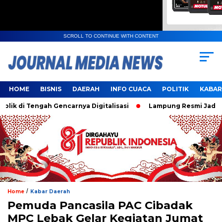
SCROLL TO CONTINUE WITH CONTENT
HOME
BISNIS
DAERAH
INFO CUACA
POLITIK
KABAR
ngah Gencarnya Digitalisasi
Lampung Resmi Jadi Tuan Ruma
/
Home
Kabar Daerah
Pemuda Pancasila PAC Cibadak
MPC Lebak Gelar Kegiatan Jumat