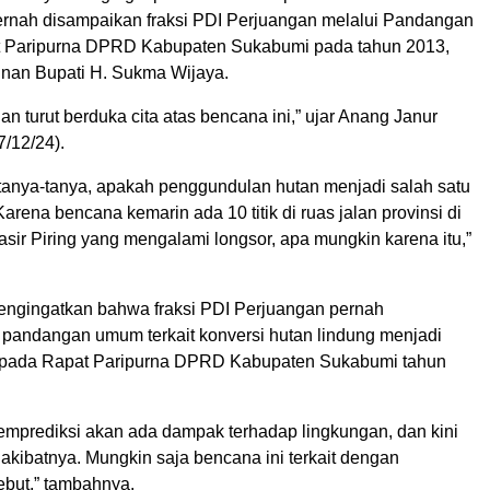
ernah disampaikan fraksi PDI Perjuangan melalui Pandangan
 Paripurna DPRD Kabupaten Sukabumi pada tahun 2013,
nan Bupati H. Sukma Wijaya.
dan turut berduka cita atas bencana ini,” ujar Anang Janur
/12/24).
rtanya-tanya, apakah penggundulan hutan menjadi salah satu
rena bencana kemarin ada 10 titik di ruas jalan provinsi di
asir Piring yang mengalami longsor, apa mungkin karena itu,”
ngingatkan bahwa fraksi PDI Perjuangan pernah
andangan umum terkait konversi hutan lindung menjadi
i pada Rapat Paripurna DPRD Kabupaten Sukabumi tahun
mprediksi akan ada dampak terhadap lingkungan, dan kini
akibatnya. Mungkin saja bencana ini terkait dengan
ebut,” tambahnya.