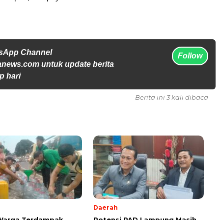
tsApp Channel
Follow
anews.com untuk update berita
p hari
Berita ini 3 kali dibaca
Daerah
 Warga Terdampak
Potensi PAD Lampung Masih