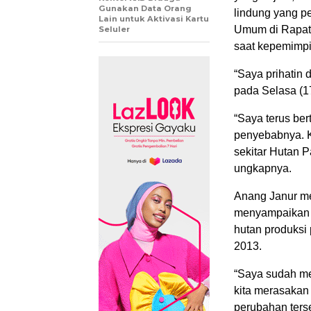
Gunakan Data Orang
lindung yang p
Lain untuk Aktivasi Kartu
Umum di Rapat
Seluler
saat kepemimpi
“Saya prihatin 
pada Selasa (17
“Saya terus be
penyebabnya. Ka
sekitar Hutan P
ungkapnya.
Anang Janur me
menyampaikan p
hutan produks
2013.
“Saya sudah me
kita merasakan 
perubahan ters