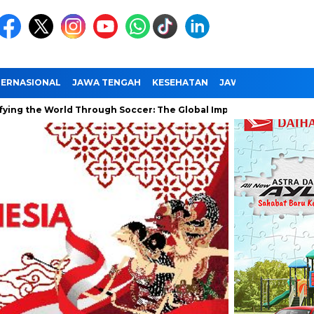
TERNASIONAL
JAWA TENGAH
KESEHATAN
JAWA TIMUR
NAS
World Through Soccer: The Global Impact of the World Cup
R