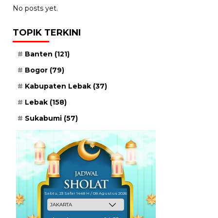
No posts yet.
TOPIK TERKINI
Banten
(121)
Bogor
(79)
Kabupaten Lebak
(37)
Lebak
(158)
Sukabumi
(57)
Sabtu, 23 Safar 1448 H / 08 Agustus 2026