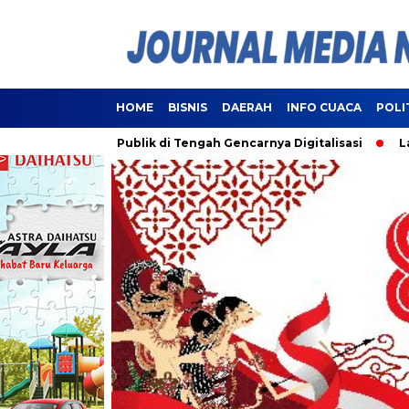
HOME
BISNIS
DAERAH
INFO CUACA
POLI
ayanan Publik di Tengah Gencarnya Digitalisasi
Lampung Re