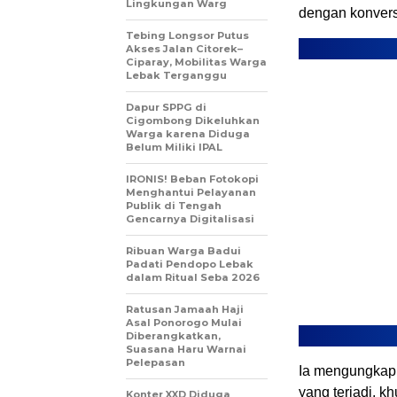
Lingkungan Warg
dengan konvers
Tebing Longsor Putus
Akses Jalan Citorek–
Ciparay, Mobilitas Warga
Lebak Terganggu
Dapur SPPG di
Cigombong Dikeluhkan
Warga karena Diduga
Belum Miliki IPAL
IRONIS! Beban Fotokopi
Menghantui Pelayanan
Publik di Tengah
Gencarnya Digitalisasi
Ribuan Warga Badui
Padati Pendopo Lebak
dalam Ritual Seba 2026
Ratusan Jamaah Haji
Asal Ponorogo Mulai
Diberangkatkan,
Suasana Haru Warnai
Pelepasan
Ia mengungkapk
yang terjadi, k
Konter XXD Diduga