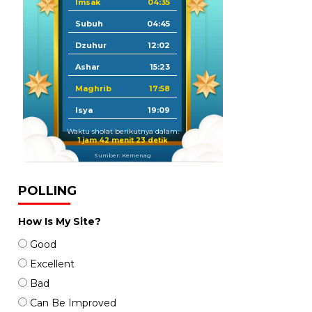
Imsak
04:35
Subuh
04:45
Dzuhur
12:02
Ashar
15:23
Maghrib
17:58
Isya
19:09
Waktu sholat berikutnya dalam:
1 jam 42 menit 22 detik
Sumber: Kemenag
POLLING
How Is My Site?
Good
Excellent
Bad
Can Be Improved