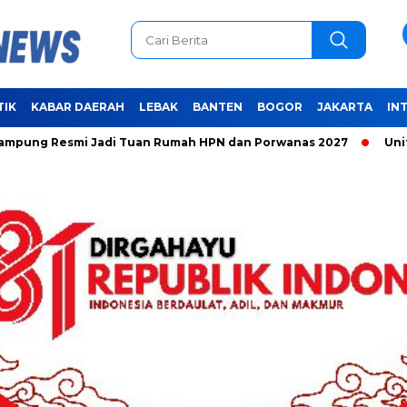
TIK
KABAR DAERAH
LEBAK
BANTEN
BOGOR
JAKARTA
IN
smi Jadi Tuan Rumah HPN dan Porwanas 2027
Unifying the 