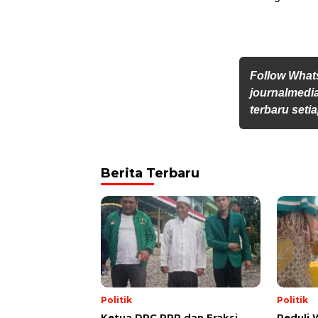
Follow Wha
journalmedi
terbaru setia
Berita Terbaru
Politik
Politik
Ketua DPC PPP dan Fraksi
Peduli