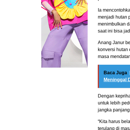
Ia mencontohkan
menjadi hutan 
menimbulkan da
saat ini bisa j
Anang Janur be
konversi hutan
masa mendatan
Baca Juga
Meninggal 
Dengan keprih
untuk lebih pe
jangka panjang 
“Kita harus bel
terulang di mas