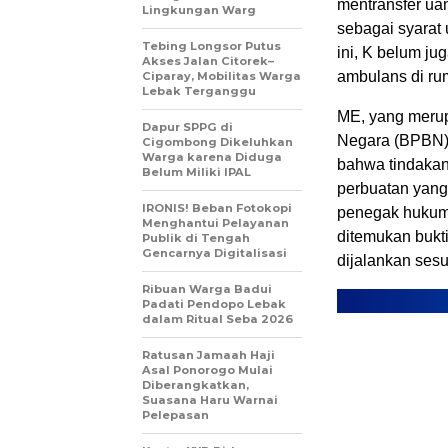
mentransfer ua
Lingkungan Warg
sebagai syarat
Tebing Longsor Putus
ini, K belum j
Akses Jalan Citorek–
ambulans di rum
Ciparay, Mobilitas Warga
Lebak Terganggu
ME, yang merup
Dapur SPPG di
Negara (BPBN),
Cigombong Dikeluhkan
Warga karena Diduga
bahwa tindakan 
Belum Miliki IPAL
perbuatan yang 
IRONIS! Beban Fotokopi
penegak hukum 
Menghantui Pelayanan
ditemukan bukt
Publik di Tengah
Gencarnya Digitalisasi
dijalankan ses
Ribuan Warga Badui
Padati Pendopo Lebak
dalam Ritual Seba 2026
Ratusan Jamaah Haji
Asal Ponorogo Mulai
Diberangkatkan,
Suasana Haru Warnai
Pelepasan