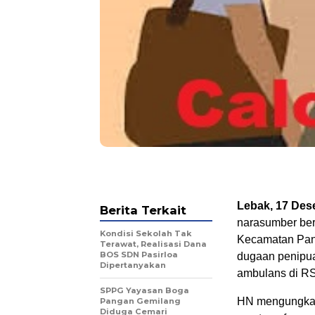
Lebak, 17 Des
Berita Terkait
narasumber ber
Kondisi Sekolah Tak
Kecamatan Pang
Terawat, Realisasi Dana
BOS SDN Pasirloa
dugaan penipua
Dipertanyakan
ambulans di R
SPPG Yayasan Boga
HN mengungkapk
Pangan Gemilang
Diduga Cemari