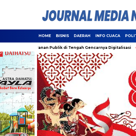
HOME
BISNIS
DAERAH
INFO CUACA
POLI
ui Pelayanan Publik di Tengah Gencarnya Digitalisasi
Lamp