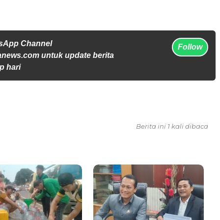
tsApp Channel
Follow
anews.com untuk update berita
p hari
Berita ini 1 kali dibaca