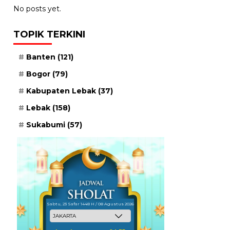
No posts yet.
TOPIK TERKINI
Banten
(121)
Bogor
(79)
Kabupaten Lebak
(37)
Lebak
(158)
Sukabumi
(57)
Sabtu, 23 Safar 1448 H / 08 Agustus 2026