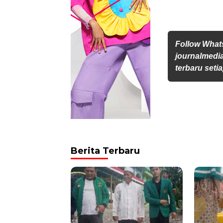
Follow Wha
journalmedi
terbaru setia
Berita Terbaru