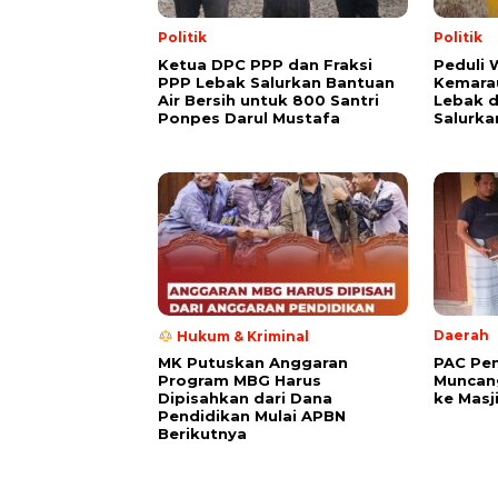
Politik
Politik
Ketua DPC PPP dan Fraksi
Peduli
PPP Lebak Salurkan Bantuan
Kemarau
Air Bersih untuk 800 Santri
Lebak 
Ponpes Darul Mustafa
Salurka
Daerah
Hukum & Kriminal
PAC Pe
MK Putuskan Anggaran
Muncang
Program MBG Harus
ke Masj
Dipisahkan dari Dana
Pendidikan Mulai APBN
Berikutnya