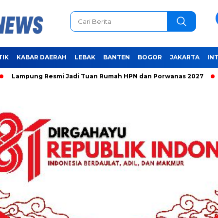
TIK
KABAR DAERAH
LEBAK
BANTEN
BOGOR
JAKARTA
IN
ung Resmi Jadi Tuan Rumah HPN dan Porwanas 2027
Unifyin