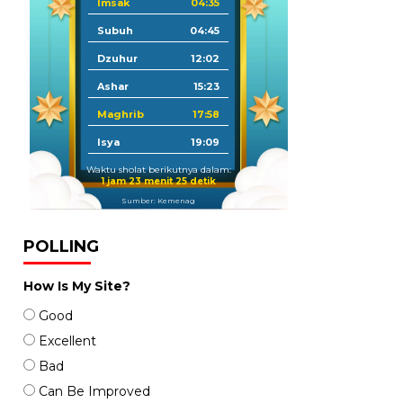
Imsak
04:35
Subuh
04:45
Dzuhur
12:02
Ashar
15:23
Maghrib
17:58
Isya
19:09
Waktu sholat berikutnya dalam:
1 jam 23 menit 24 detik
Sumber: Kemenag
POLLING
How Is My Site?
Good
Excellent
Bad
Can Be Improved