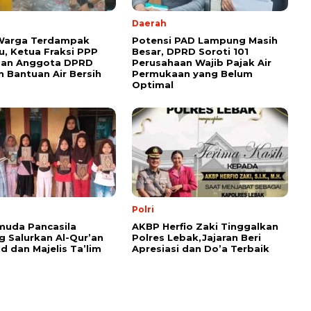
Daerah
 Warga Terdampak
Potensi PAD Lampung Masih
, Ketua Fraksi PPP
Besar, DPRD Soroti 101
dan Anggota DPRD
Perusahaan Wajib Pajak Air
n Bantuan Air Bersih
Permukaan yang Belum
Optimal
Polri
muda Pancasila
AKBP Herfio Zaki Tinggalkan
 Salurkan Al-Qur’an
Polres Lebak,Jajaran Beri
id dan Majelis Ta’lim
Apresiasi dan Do’a Terbaik