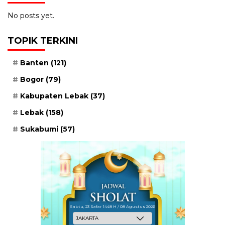
No posts yet.
TOPIK TERKINI
Banten
(121)
Bogor
(79)
Kabupaten Lebak
(37)
Lebak
(158)
Sukabumi
(57)
Sabtu, 23 Safar 1448 H / 08 Agustus 2026