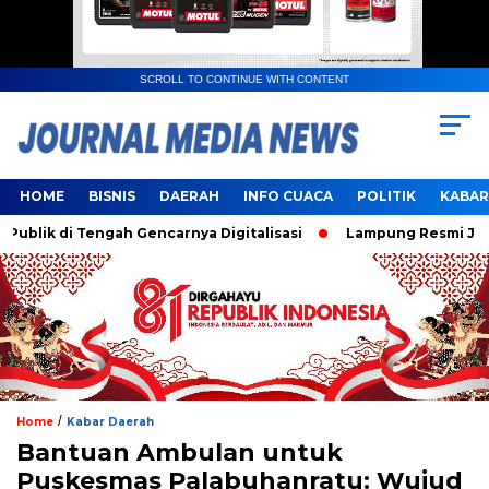
SCROLL TO CONTINUE WITH CONTENT
HOME
BISNIS
DAERAH
INFO CUACA
POLITIK
KABAR
 di Tengah Gencarnya Digitalisasi
Lampung Resmi Jadi Tua
/
Home
Kabar Daerah
Bantuan Ambulan untuk
Puskesmas Palabuhanratu: Wujud