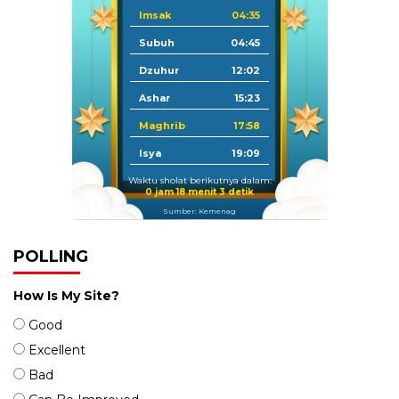
Imsak
04:35
Subuh
04:45
Dzuhur
12:02
Ashar
15:23
Maghrib
17:58
Isya
19:09
Waktu sholat berikutnya dalam:
0 jam 18 menit 3 detik
Sumber: Kemenag
POLLING
How Is My Site?
Good
Excellent
Bad