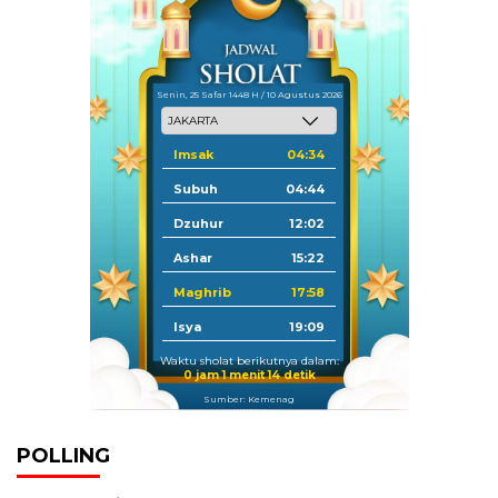
Senin, 25 Safar 1448 H / 10 Agustus 2026
Imsak
04:34
Subuh
04:44
Dzuhur
12:02
Ashar
15:22
Maghrib
17:58
Isya
19:09
Waktu sholat berikutnya dalam:
0 jam 1 menit 14 detik
Sumber: Kemenag
POLLING