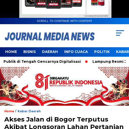
SCROLL TO CONTINUE WITH CONTENT
HOME
BISNIS
DAERAH
INFO CUACA
POLITIK
KABAR
ik di Tengah Gencarnya Digitalisasi
Lampung Resmi Jadi T
/
Home
Kabar Daerah
Akses Jalan di Bogor Terputus
Akibat Longsoran Lahan Pertanian