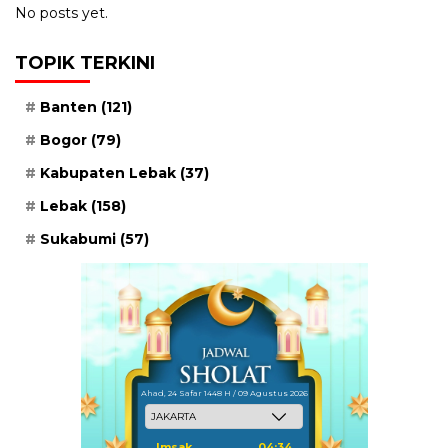
No posts yet.
TOPIK TERKINI
Banten
(121)
Bogor
(79)
Kabupaten Lebak
(37)
Lebak
(158)
Sukabumi
(57)
Ahad, 24 Safar 1448 H / 09 Agustus 2026
Imsak
04:34