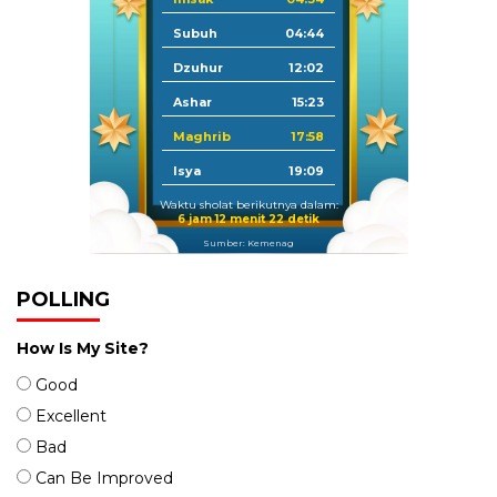
Subuh
04:44
Dzuhur
12:02
Ashar
15:23
Maghrib
17:58
Isya
19:09
Waktu sholat berikutnya dalam:
6 jam 12 menit 21 detik
Sumber: Kemenag
POLLING
How Is My Site?
Good
Excellent
Bad
Can Be Improved