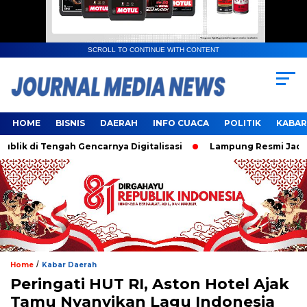
SCROLL TO CONTINUE WITH CONTENT
HOME
BISNIS
DAERAH
INFO CUACA
POLITIK
KABAR
di Tengah Gencarnya Digitalisasi
Lampung Resmi Jadi Tuan
/
Home
Kabar Daerah
Peringati HUT RI, Aston Hotel Ajak
Tamu Nyanyikan Lagu Indonesia