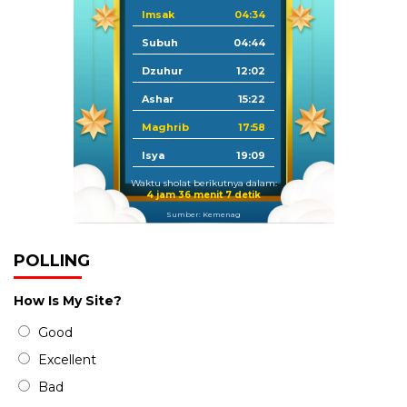
Imsak
04:34
Subuh
04:44
Dzuhur
12:02
Ashar
15:22
Maghrib
17:58
Isya
19:09
Waktu sholat berikutnya dalam:
4 jam 36 menit 6 detik
Sumber: Kemenag
POLLING
How Is My Site?
Good
Excellent
Bad