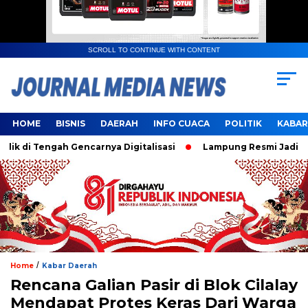
SCROLL TO CONTINUE WITH CONTENT
HOME
BISNIS
DAERAH
INFO CUACA
POLITIK
KABAR
 Tengah Gencarnya Digitalisasi
Lampung Resmi Jadi Tuan R
/
Home
Kabar Daerah
Rencana Galian Pasir di Blok Cilalay
Mendapat Protes Keras Dari Warga