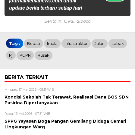
journalmedianews.com untuk
update berita terbaru setiap hari
Berita ini 15 kali dibaca
Tag :
Bupati
Imala
Infrastruktur
Jalan
Lebak
Pj
PUPR
Rusak
BERITA TERKAIT
Minggu, 17 Mei 2026 - 08:11 WIB
Kondisi Sekolah Tak Terawat, Realisasi Dana BOS SDN
Pasirloa Dipertanyakan
Rabu, 13 Mei 2026 - 07:31 WIB
SPPG Yayasan Boga Pangan Gemilang Diduga Cemari
Lingkungan Warg