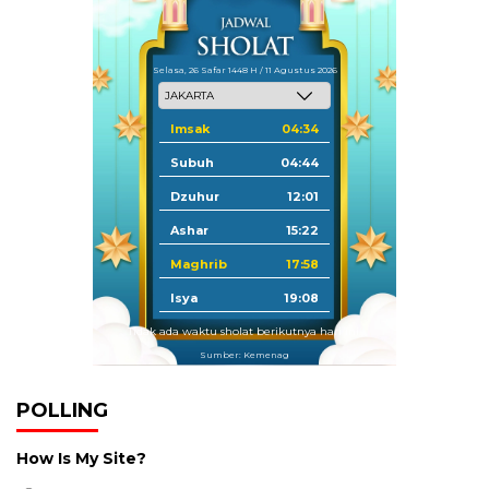
Selasa, 26 Safar 1448 H / 11 Agustus 2026
Imsak
04:34
Subuh
04:44
Dzuhur
12:01
Ashar
15:22
Maghrib
17:58
Isya
19:08
Tidak ada waktu sholat berikutnya hari ini.
Sumber: Kemenag
POLLING
How Is My Site?