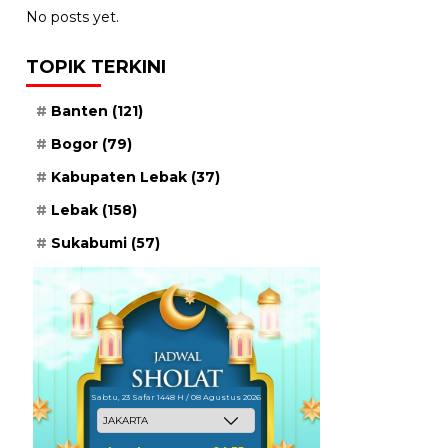
No posts yet.
TOPIK TERKINI
Banten
(121)
Bogor
(79)
Kabupaten Lebak
(37)
Lebak
(158)
Sukabumi
(57)
Sabtu, 23 Safar 1448 H / 08 Agustus 2026