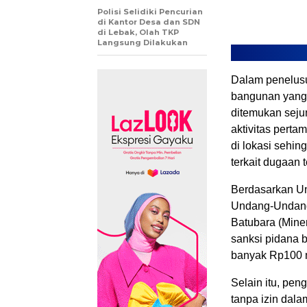
Polisi Selidiki Pencurian
di Kantor Desa dan SDN
di Lebak, Olah TKP
Langsung Dilakukan
Dalam penelusu
bangunan yang 
ditemukan seju
aktivitas perta
di lokasi sehi
terkait dugaan t
Berdasarkan U
Undang-Undang
Batubara (Mine
sanksi pidana 
banyak Rp100 m
Selain itu, pen
tanpa izin dal