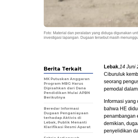
Foto: Material dan peralatan yang diduga digunakan un
investigasi lapangan. Dugaan tersebut masih menunggu kl
Lebak
,
14 Juni
Berita Terkait
Ciburuluk kemb
MK Putuskan Anggaran
seorang pengus
Program MBG Harus
Dipisahkan dari Dana
pemodal dalam p
Pendidikan Mulai APBN
Berikutnya
Informasi yang
bahwa HE didug
Beredar Informasi
Dugaan Penganiayaan
penambangan em
terhadap Aktivis di
Lebak, Publik Menanti
demikian, duga
Klarifikasi Resmi Aparat
penyelidikan d
Febrie Ardiansyah