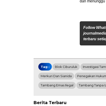
dan menunggu p
Follow Wha
journalmedi
terbaru setia
Tag :
Blok Ciburuluk
Investigasi Ta
Merkuri Dan Sianida
Penegakan Huku
Tambang Emas Ilegal
Tambang Tanpa Iz
Berita Terbaru