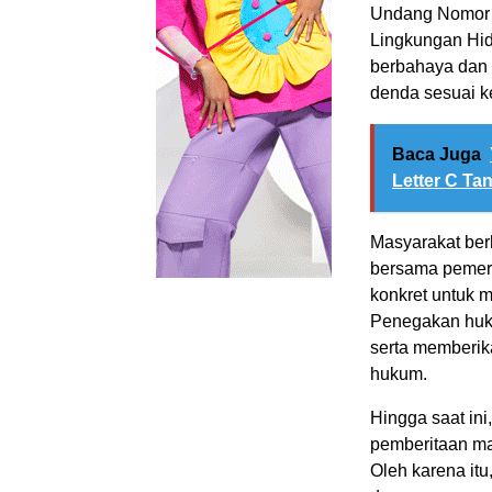
Undang Nomor 
Lingkungan Hid
berbahaya dan 
denda sesuai k
Baca Juga
Letter C Ta
Masyarakat ber
bersama pemeri
konkret untuk m
Penegakan huku
serta memberik
hukum.
Hingga saat ini
pemberitaan ma
Oleh karena it