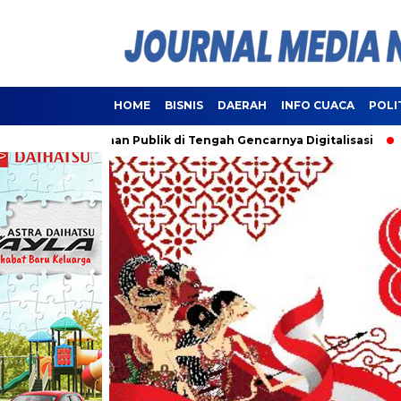
HOME
BISNIS
DAERAH
INFO CUACA
POLI
elayanan Publik di Tengah Gencarnya Digitalisasi
Lampung 