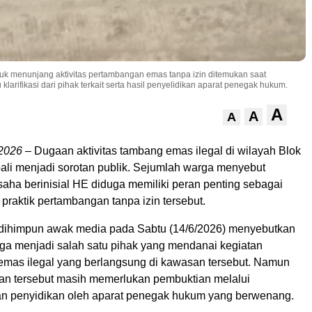
tuk menunjang aktivitas pertambangan emas tanpa izin ditemukan saat
arifikasi dari pihak terkait serta hasil penyelidikan aparat penegak hukum.
A
A
A
 2026
– Dugaan aktivitas tambang emas ilegal di wilayah Blok
ali menjadi sorotan publik. Sejumlah warga menyebut
aha berinisial HE diduga memiliki peran penting sebagai
raktik pertambangan tanpa izin tersebut.
 dihimpun awak media pada Sabtu (14/6/2026) menyebutkan
a menjadi salah satu pihak yang mendanai kegiatan
as ilegal yang berlangsung di kawasan tersebut. Namun
an tersebut masih memerlukan pembuktian melalui
an penyidikan oleh aparat penegak hukum yang berwenang.