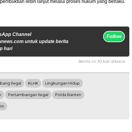
embuktian lebih lanjut melalui proses hukum yang berlaku.
tsApp Channel
Follow
anews.com untuk update berita
p hari
Berita ini 50 kali dibaca
mbang Ilegal
KLHK
Lingkungan Hidup
m
Pertambangan Ilegal
Polda Banten
in