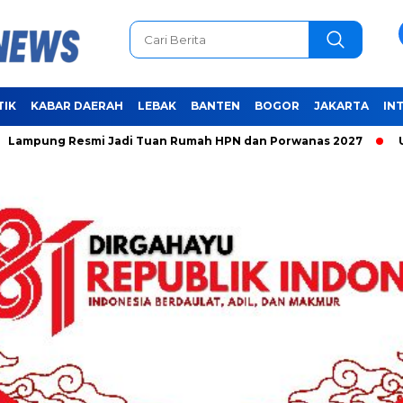
TIK
KABAR DAERAH
LEBAK
BANTEN
BOGOR
JAKARTA
IN
Resmi Jadi Tuan Rumah HPN dan Porwanas 2027
Unifying th