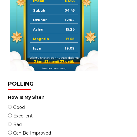
Imsak
04:35
Subuh
04:45
Dzuhur
12:02
Ashar
15:23
Maghrib
17:58
Isya
19:09
Waktu sholat berikutnya dalam:
3 jam 53 menit 35 detik
Sumber: Kemenag
POLLING
How Is My Site?
Good
Excellent
Bad
Can Be Improved