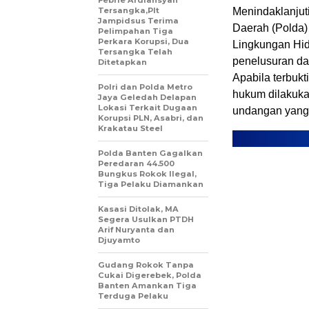
Tersangka,Plt
Menindaklanjut
Jampidsus Terima
Daerah (Polda) 
Pelimpahan Tiga
Perkara Korupsi, Dua
Lingkungan Hid
Tersangka Telah
penelusuran da
Ditetapkan
Apabila terbuk
Polri dan Polda Metro
hukum dilakuka
Jaya Geledah Delapan
Lokasi Terkait Dugaan
undangan yang 
Korupsi PLN, Asabri, dan
Krakatau Steel
Polda Banten Gagalkan
Peredaran 44.500
Bungkus Rokok Ilegal,
Tiga Pelaku Diamankan
Kasasi Ditolak, MA
Segera Usulkan PTDH
Arif Nuryanta dan
Djuyamto
Gudang Rokok Tanpa
Cukai Digerebek, Polda
Banten Amankan Tiga
Terduga Pelaku