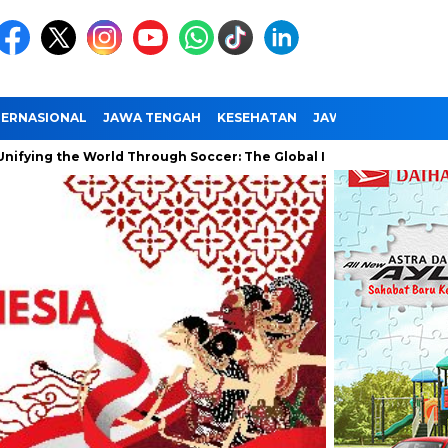
TERNASIONAL
JAWA TENGAH
KESEHATAN
JAWA TIMUR
NAS
e World Through Soccer: The Global Impact of the World Cup