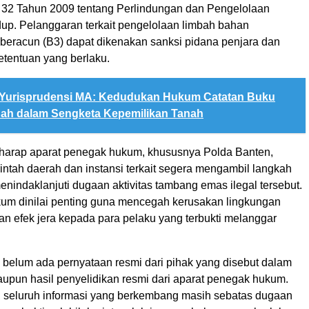
32 Tahun 2009 tentang Perlindungan dan Pengelolaan
up. Pelanggaran terkait pengelolaan limbah bahan
beracun (B3) dapat dikenakan sanksi pidana penjara dan
etentuan yang berlaku.
Yurisprudensi MA: Kedudukan Hukum Catatan Buku
nah dalam Sengketa Kepemilikan Tanah
harap aparat penegak hukum, khususnya Polda Banten,
ntah daerah dan instansi terkait segera mengambil langkah
enindaklanjuti dugaan aktivitas tambang emas ilegal tersebut.
m dinilai penting guna mencegah kerusakan lingkungan
an efek jera kepada para pelaku yang terbukti melanggar
, belum ada pernyataan resmi dari pihak yang disebut dalam
upun hasil penyelidikan resmi dari aparat penegak hukum.
u, seluruh informasi yang berkembang masih sebatas dugaan