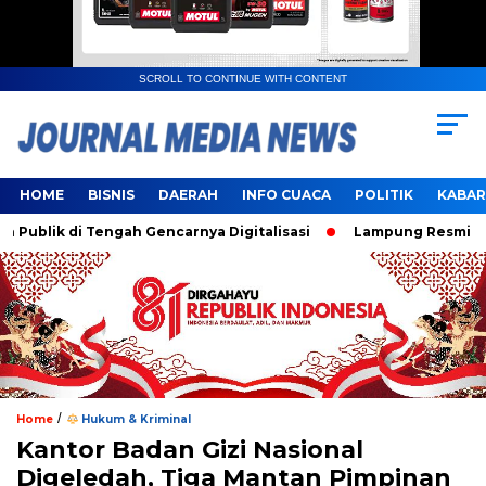
SCROLL TO CONTINUE WITH CONTENT
HOME
BISNIS
DAERAH
INFO CUACA
POLITIK
KABAR
k di Tengah Gencarnya Digitalisasi
Lampung Resmi Jadi Tu
/
Home
Hukum & Kriminal
Kantor Badan Gizi Nasional
Digeledah, Tiga Mantan Pimpinan