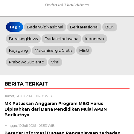
Berita ini 3 kali dibaca
Tag :
BadanGiziNasional
BeritaNasional
BGN
BreakingNews
DadanHindayana
Indonesia
Kejagung
MakanBergiziGratis
MBG
PrabowoSubianto
Viral
BERITA TERKAIT
Jumat, 31 Juli 2026 - 06:58 WIB
MK Putuskan Anggaran Program MBG Harus
Dipisahkan dari Dana Pendidikan Mulai APBN
Berikutnya
Minggu, 19 Juli 2026 - 03:53 WIB
Beredar Informasi Dugaan Penganiayaan terhadap