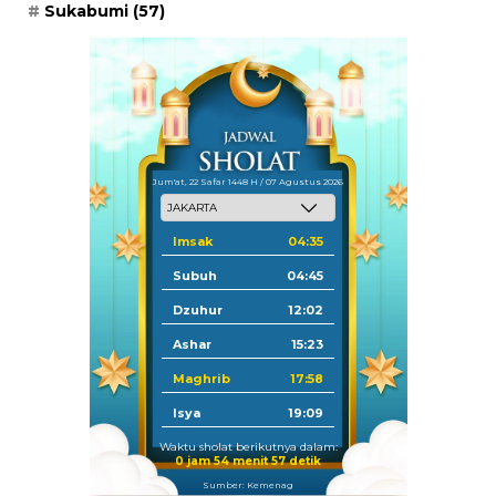
Sukabumi
(57)
Jum'at, 22 Safar 1448 H / 07 Agustus 2026
Imsak
04:35
Subuh
04:45
Dzuhur
12:02
Ashar
15:23
Maghrib
17:58
Isya
19:09
Waktu sholat berikutnya dalam:
0 jam 54 menit 56 detik
Sumber: Kemenag