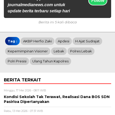
Follow
journalmedianews.com untuk
update berita terbaru setiap hari
Berita ini 5 kali dibaca
Tag :
AKBP Herfio Zaki
Apdesi
H Ajat Sudrajat
Kepemimpinan Visioner
Lebak
Polres Lebak
Polri Presisi
Ulang Tahun Kapolres
BERITA TERKAIT
Minggu, 17 Mei 2026 - 08:11 WIB
Kondisi Sekolah Tak Terawat, Realisasi Dana BOS SDN
Pasirloa Dipertanyakan
Rabu, 13 Mei 2026 - 07:31 WIB