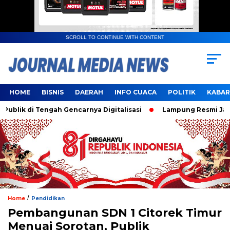
SCROLL TO CONTINUE WITH CONTENT
HOME
BISNIS
DAERAH
INFO CUACA
POLITIK
KABAR
k di Tengah Gencarnya Digitalisasi
Lampung Resmi Jadi Tua
/
Home
Pendidikan
Pembangunan SDN 1 Citorek Timur
Menuai Sorotan, Publik