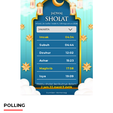
Ahad, 24 Safar 1448 H / 09 Agustus 2026
Imsak
04:34
Subuh
04:44
Dzuhur
12:02
Ashar
15:23
Maghrib
17:58
Isya
19:09
Waktu sholat berikutnya dalam:
2 jam 33 menit 11 detik
Sumber: Kemenag
POLLING