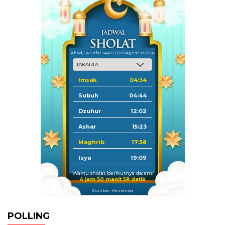
Ahad, 24 Safar 1448 H / 09 Agustus 2026
Imsak
04:34
Subuh
04:44
Dzuhur
12:02
Ashar
15:23
Maghrib
17:58
Isya
19:09
Waktu sholat berikutnya dalam:
4 jam 50 menit 58 detik
Sumber: Kemenag
POLLING