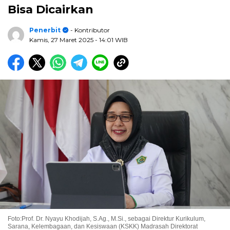
Bisa Dicairkan
Penerbit
- Kontributor
Kamis, 27 Maret 2025
- 14:01 WIB
Foto:Prof. Dr. Nyayu Khodijah, S.Ag., M.Si., sebagai Direktur Kurikulum,
Sarana, Kelembagaan, dan Kesiswaan (KSKK) Madrasah Direktorat