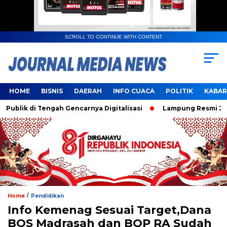
SCROLL TO CONTINUE WITH CONTENT
HOME
BISNIS
DAERAH
INFO CUACA
POLITIK
KABAR
k di Tengah Gencarnya Digitalisasi
Lampung Resmi Jadi Tu
/
Home
Pendidikan
Info Kemenag Sesuai Target,Dana
BOS Madrasah dan BOP RA Sudah