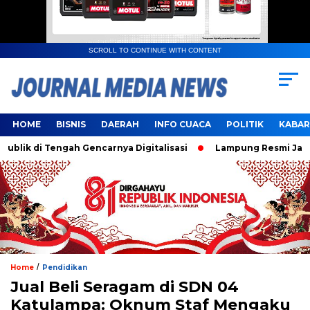
SCROLL TO CONTINUE WITH CONTENT
HOME
BISNIS
DAERAH
INFO CUACA
POLITIK
KABAR
 di Tengah Gencarnya Digitalisasi
Lampung Resmi Jadi Tua
/
Home
Pendidikan
Jual Beli Seragam di SDN 04
Katulampa: Oknum Staf Mengaku