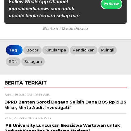
Follow WhatsApp Channel
Follow
journalmedianews.com untuk
update berita terbaru setiap hari
Berita ini 12 kali dibaca
Tag :
Bogor
Katulampa
Pendidikan
Pulngli
SDN
Seragam
BERITA TERKAIT
Sabtu, 18 Juli 2026 - 05:19 WIB
DPRD Banten Soroti Dugaan Selisih Dana BOS Rp19,26
Miliar, Minta Audit Investigatif
Rabu, 27 Mei 2026 - 06:24 WIB
IPB University Luncurkan Beasiswa Wartawan untuk