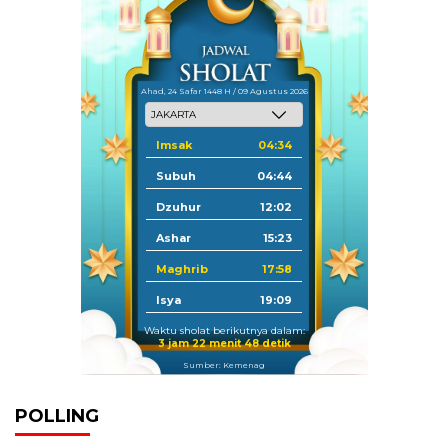
Ahad, 24 Safar 1448 H / 09 Agustus 2026
Imsak
04:34
Subuh
04:44
Dzuhur
12:02
Ashar
15:23
Maghrib
17:58
Isya
19:09
Waktu sholat berikutnya dalam:
3 jam 22 menit 48 detik
Sumber: Kemenag
POLLING