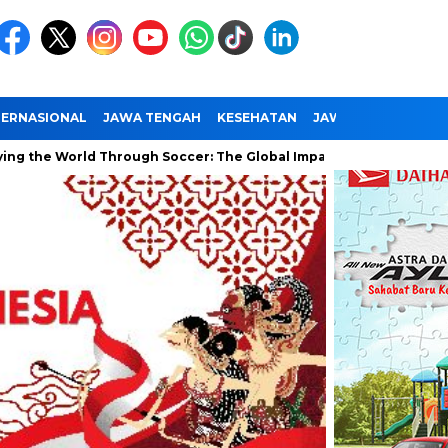
TERNASIONAL
JAWA TENGAH
KESEHATAN
JAWA TIMUR
NAS
World Through Soccer: The Global Impact of the World Cup
Ra