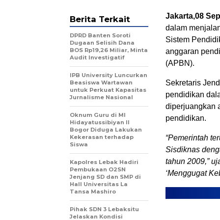
Jakarta,08 Se
Berita Terkait
dalam menjala
DPRD Banten Soroti
Sistem Pendidi
Dugaan Selisih Dana
BOS Rp19,26 Miliar, Minta
anggaran pendi
Audit Investigatif
(APBN).
IPB University Luncurkan
Sekretaris Jen
Beasiswa Wartawan
untuk Perkuat Kapasitas
pendidikan dal
Jurnalisme Nasional
diperjuangkan 
Oknum Guru di MI
pendidikan.
Hidayatussibiyan II
Bogor Diduga Lakukan
Kekerasan terhadap
“Pemerintah te
Siswa
Sisdiknas deng
tahun 2009,” uj
Kapolres Lebak Hadiri
Pembukaan O2SN
‘Menggugat Kebi
Jenjang SD dan SMP di
Hall Universitas La
Tansa Mashiro
Pihak SDN 3 Lebaksitu
Jelaskan Kondisi