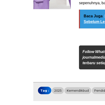
sepenuhnya, bah
Baca Juga
Sebelum Leb
Follow Wha
journalmedi
terbaru setia
Tag :
2025
Kemendikbud
Pendid