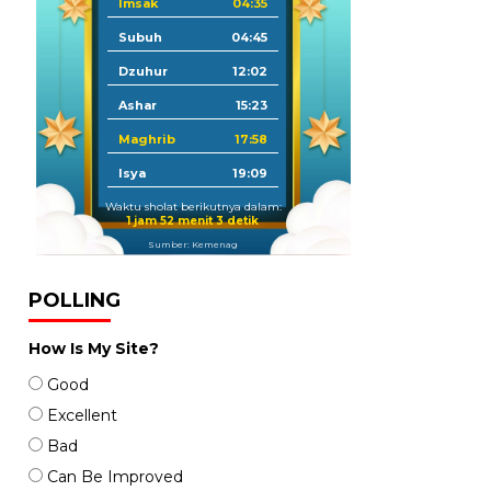
Imsak
04:35
Subuh
04:45
Dzuhur
12:02
Ashar
15:23
Maghrib
17:58
Isya
19:09
Waktu sholat berikutnya dalam:
1 jam 52 menit 2 detik
Sumber: Kemenag
POLLING
How Is My Site?
Good
Excellent
Bad
Can Be Improved