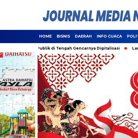
HOME
BISNIS
DAERAH
INFO CUACA
POLI
ayanan Publik di Tengah Gencarnya Digitalisasi
Lampung Re