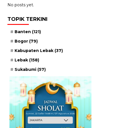
No posts yet.
TOPIK TERKINI
Banten
(121)
Bogor
(79)
Kabupaten Lebak
(37)
Lebak
(158)
Sukabumi
(57)
Jum'at, 22 Safar 1448 H / 07 Agustus 2026