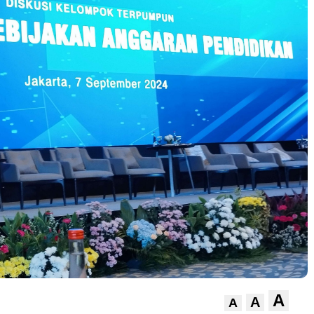
A
A
A