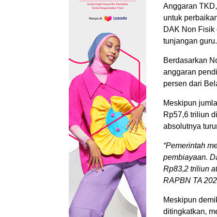
Anggaran TKD, 
untuk perbaika
DAK Non Fisik 
tunjangan guru.
Berdasarkan N
anggaran pendi
persen dari Bel
Meskipun jumla
Rp57,6 triliun 
absolutnya turu
“Pemerintah me
pembiayaan. Da
Rp83,2 triliun 
RAPBN TA 2025,
Meskipun demik
ditingkatkan, m