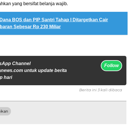
kan yang bersifat belanja wajib.
Dana BOS dan PIP Santri Tahap I Ditargetkan Cair
aran Sebesar Rp 230 Miliar
tsApp Channel
Follow
anews.com untuk update berita
p hari
Berita ini 3 kali dibaca
ikan