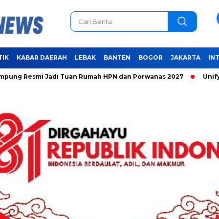
TIK
KABAR DAERAH
LEBAK
BANTEN
BOGOR
JAKARTA
IN
smi Jadi Tuan Rumah HPN dan Porwanas 2027
Unifying the 