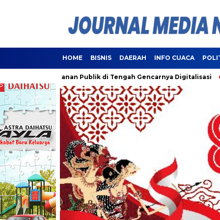
HOME
BISNIS
DAERAH
INFO CUACA
POLI
i Pelayanan Publik di Tengah Gencarnya Digitalisasi
Lampu