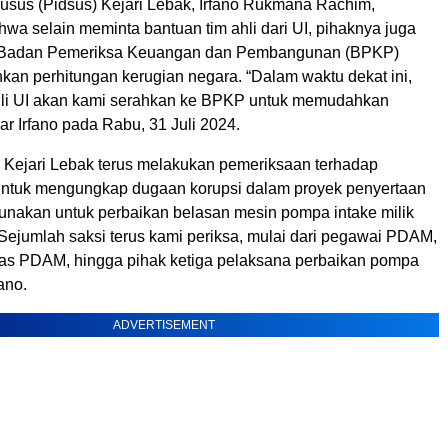
usus (Pidsus) Kejari Lebak, Irfano Rukmana Rachim,
wa selain meminta bantuan tim ahli dari UI, pihaknya juga
Badan Pemeriksa Keuangan dan Pembangunan (BPKP)
an perhitungan kerugian negara. “Dalam waktu dekat ini,
 ahli UI akan kami serahkan ke BPKP untuk memudahkan
jar Irfano pada Rabu, 31 Juli 2024.
i, Kejari Lebak terus melakukan pemeriksaan terhadap
untuk mengungkap dugaan korupsi dalam proyek penyertaan
unakan untuk perbaikan belasan mesin pompa intake milik
ejumlah saksi terus kami periksa, mulai dari pegawai PDAM,
s PDAM, hingga pihak ketiga pelaksana perbaikan pompa
fano.
ADVERTISEMENT