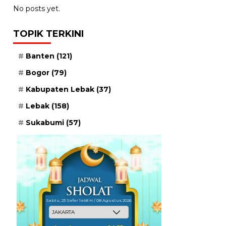
No posts yet.
TOPIK TERKINI
Banten
(121)
Bogor
(79)
Kabupaten Lebak
(37)
Lebak
(158)
Sukabumi
(57)
Sabtu, 23 Safar 1448 H / 08 Agustus 2026