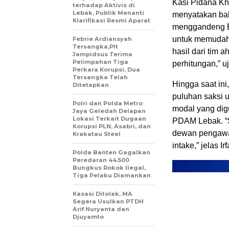
Kasi Pidana Kh
terhadap Aktivis di
Lebak, Publik Menanti
menyatakan bah
Klarifikasi Resmi Aparat
menggandeng 
untuk memudahk
Febrie Ardiansyah
Tersangka,Plt
hasil dari tim
Jampidsus Terima
Pelimpahan Tiga
perhitungan,” u
Perkara Korupsi, Dua
Tersangka Telah
Hingga saat in
Ditetapkan
puluhan saksi 
Polri dan Polda Metro
modal yang dig
Jaya Geledah Delapan
Lokasi Terkait Dugaan
PDAM Lebak. “S
Korupsi PLN, Asabri, dan
dewan pengawa
Krakatau Steel
intake,” jelas Ir
Polda Banten Gagalkan
Peredaran 44.500
Bungkus Rokok Ilegal,
Tiga Pelaku Diamankan
Kasasi Ditolak, MA
Segera Usulkan PTDH
Arif Nuryanta dan
Djuyamto