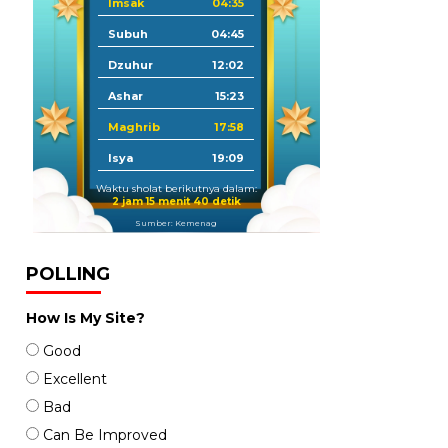
Imsak
04:35
Subuh
04:45
Dzuhur
12:02
Ashar
15:23
Maghrib
17:58
Isya
19:09
Waktu sholat berikutnya dalam:
2 jam 15 menit 39 detik
Sumber: Kemenag
POLLING
How Is My Site?
Good
Excellent
Bad
Can Be Improved