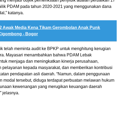
yang menjadi objek pemeriksaan penyidik adalah perbaikan 17
milik PDAM pada tahun 2020-2021 yang menggunakan dana
al,” katanya.
2 Awak Media Kena Tikam Gerombolan Anak Punk
 Cigombong - Bogor
dik telah meminta audit ke BPKP untuk menghitung kerugian
ra. Mayasari menambahkan bahwa PDAM Lebak
ntuk menjaga dan meningkatkan kinerja perusahaan,
pelayanan kepada masyarakat, dan memberikan kontribusi
atan pendapatan asli daerah. “Namun, dalam penggunaan
n modal tersebut, diduga terdapat perbuatan melawan hukum
gunaan kewenangan yang merugikan keuangan daerah
 jelasnya.