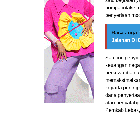
satu kegiatan 
pompa intake 
penyertaan mod
Baca Juga
Jalanan Di
Saat ini, penyi
keuangan nega
berkewajiban u
memaksimalkan 
kepada peningk
dana penyertaa
atau penyalah
Pemkab Lebak,”