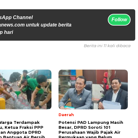
tsApp Channel
Follow
anews.com untuk update berita
p hari
Berita ini 11 kali dibaca
Daerah
 Warga Terdampak
Potensi PAD Lampung Masih
, Ketua Fraksi PPP
Besar, DPRD Soroti 101
dan Anggota DPRD
Perusahaan Wajib Pajak Air
n Bantuan Air Bersih
Permukaan yang Belum