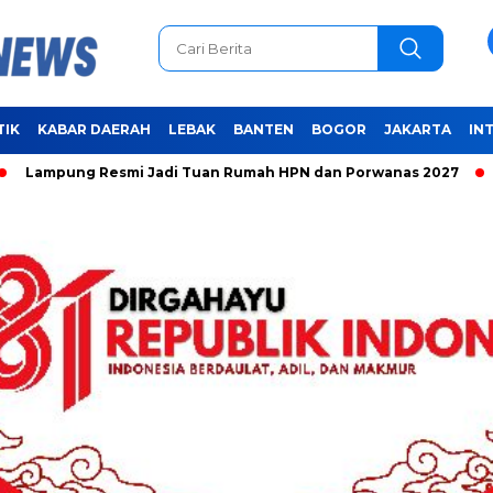
TIK
KABAR DAERAH
LEBAK
BANTEN
BOGOR
JAKARTA
IN
ng Resmi Jadi Tuan Rumah HPN dan Porwanas 2027
Unifying