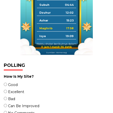
Subuh
04:44
Dzuhur
12:02
Ashar
15:23
Maghrib
17:58
Isya
19:09
Waktu sholat berikutnya dalam:
0 jam 1 menit 36 detik
Sumber: Kemenag
POLLING
How Is My Site?
Good
Excellent
Bad
Can Be Improved
No Comments