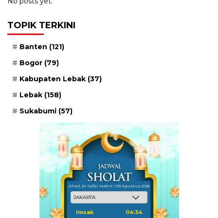
No posts yet.
TOPIK TERKINI
Banten
(121)
Bogor
(79)
Kabupaten Lebak
(37)
Lebak
(158)
Sukabumi
(57)
Ahad, 24 Safar 1448 H / 09 Agustus 2026
Imsak
04:34