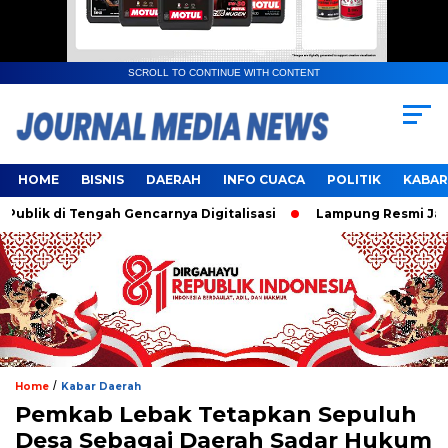
SCROLL TO CONTINUE WITH CONTENT
HOME
BISNIS
DAERAH
INFO CUACA
POLITIK
KABAR
k di Tengah Gencarnya Digitalisasi
Lampung Resmi Jadi Tu
/
Home
Kabar Daerah
Pemkab Lebak Tetapkan Sepuluh
Desa Sebagai Daerah Sadar Hukum